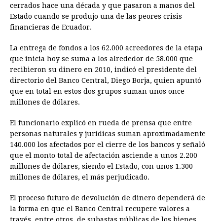
e
s
t
e
t
k
i
n
y
cerrados hace una década y que pasaron a manos del
Estado cuando se produjo una de las peores crisis
b
e
s
a
e
e
l
t
L
financieras de Ecuador.
o
n
A
d
r
d
i
o
g
p
s
e
I
n
La entrega de fondos a los 62.000 acreedores de la etapa
que inicia hoy se suma a los alrededor de 58.000 que
k
e
p
s
n
k
recibieron su dinero en 2010, indicó el presidente del
r
t
directorio del Banco Central, Diego Borja, quien apuntó
que en total en estos dos grupos suman unos once
millones de dólares.
El funcionario explicó en rueda de prensa que entre
personas naturales y jurídicas suman aproximadamente
140.000 los afectados por el cierre de los bancos y señaló
que el monto total de afectación asciende a unos 2.200
millones de dólares, siendo el Estado, con unos 1.300
millones de dólares, el más perjudicado.
El proceso futuro de devolución de dinero dependerá de
la forma en que el Banco Central recupere valores a
través, entre otros, de subastas públicas de los bienes