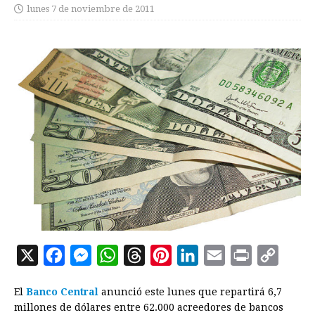
lunes 7 de noviembre de 2011
X
F
M
W
T
P
L
E
P
C
a
e
h
h
i
i
m
r
o
El
Banco Central
anunció este lunes que repartirá 6,7
c
s
a
r
n
n
a
i
p
millones de dólares entre 62.000 acreedores de bancos