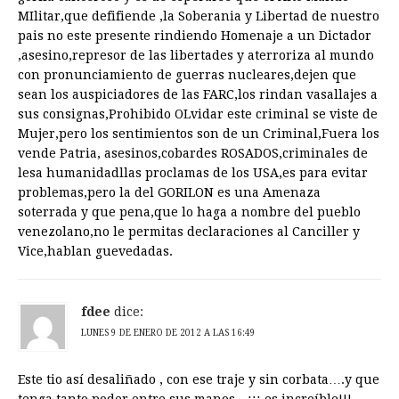
MIlitar,que defifiende ,la Soberania y Libertad de nuestro
pais no este presente rindiendo Homenaje a un Dictador
,asesino,represor de las libertades y aterroriza al mundo
con pronunciamiento de guerras nucleares,dejen que
sean los auspiciadores de las FARC,los rindan vasallajes a
sus consignas,Prohibido OLvidar este criminal se viste de
Mujer,pero los sentimientos son de un Criminal,Fuera los
vende Patria, asesinos,cobardes ROSADOS,criminales de
lesa humanidadllas proclamas de los USA,es para evitar
problemas,pero la del GORILON es una Amenaza
soterrada y que pena,que lo haga a nombre del pueblo
venezolano,no le permitas declaraciones al Canciller y
Vice,hablan guevedadas.
fdee
dice:
LUNES 9 DE ENERO DE 2012 A LAS 16:49
Este tio así desaliñado , con ese traje y sin corbata….y que
tenga tanto poder entre sus manos…¡¡¡ es increíble!!!