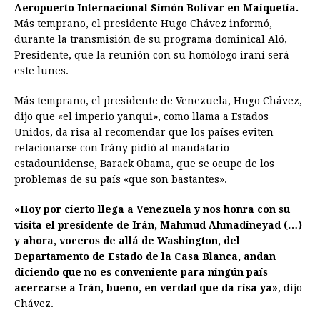
e
s
t
e
t
k
i
n
y
Aeropuerto Internacional Simón Bolívar en Maiquetía.
Más temprano, el presidente Hugo Chávez informó,
b
e
s
a
e
e
l
t
L
durante la transmisión de su programa dominical Aló,
o
n
A
d
r
d
i
Presidente, que la reunión con su homólogo iraní será
o
g
p
s
e
I
n
este lunes.
k
e
p
s
n
k
Más temprano, el presidente de Venezuela, Hugo Chávez,
r
t
dijo que «el imperio yanqui», como llama a Estados
Unidos, da risa al recomendar que los países eviten
relacionarse con Irány pidió al mandatario
estadounidense, Barack Obama, que se ocupe de los
problemas de su país «que son bastantes».
«Hoy por cierto llega a Venezuela y nos honra con su
visita el presidente de Irán, Mahmud Ahmadineyad (…)
y ahora, voceros de allá de Washington, del
Departamento de Estado de la Casa Blanca, andan
diciendo que no es conveniente para ningún país
acercarse a Irán, bueno, en verdad que da risa ya»
, dijo
Chávez.