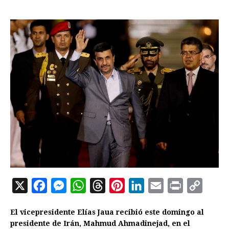
X
F
M
W
T
P
L
E
P
C
a
e
h
h
i
i
m
r
o
El vicepresidente Elías Jaua recibió este domingo al
c
s
a
r
n
n
a
i
p
presidente de Irán, Mahmud Ahmadinejad, en el