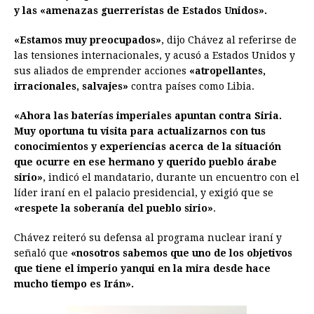
y las «amenazas guerreristas de Estados Unidos».
b
e
s
a
e
e
l
t
L
o
n
A
d
r
d
i
«Estamos muy preocupados»
, dijo Chávez al referirse de
o
g
p
s
e
I
n
las tensiones internacionales, y acusó a Estados Unidos y
sus aliados de emprender acciones
«atropellantes,
k
e
p
s
n
k
irracionales, salvajes»
contra países como Libia.
r
t
«Ahora las baterías imperiales apuntan contra Siria.
Muy oportuna tu visita para actualizarnos con tus
conocimientos y experiencias acerca de la situación
que ocurre en ese hermano y querido pueblo árabe
sirio»
, indicó el mandatario, durante un encuentro con el
líder iraní en el palacio presidencial, y exigió que se
«respete la soberanía del pueblo sirio»
.
Chávez reiteró su defensa al programa nuclear iraní y
señaló que
«nosotros sabemos que uno de los objetivos
que tiene el imperio yanqui en la mira desde hace
mucho tiempo es Irán».