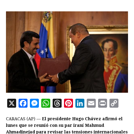
X
F
M
W
T
P
L
E
P
C
a
e
h
h
i
i
m
r
o
CARACAS (AP) —
El presidente Hugo Chávez afirmó el
c
s
a
r
n
n
a
i
p
lunes que se reunió con su par iraní Mahmud
e
s
t
e
t
k
i
n
y
Ahmadinejad para revisar las tensiones internacionales