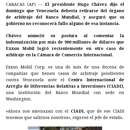
CARACAS (AP) —
El presidente Hugo Chávez dijo el
c
s
a
r
n
n
a
i
p
domingo que Venezuela debería retirarse del órgano
e
s
t
e
t
k
i
n
y
de arbitraje del Banco Mundial, y aseguró que su
gobierno no reconocerá fallo alguno de esa instancia.
b
e
s
a
e
e
l
t
L
o
n
A
d
r
d
i
Chávez anunció su postura al comentar la
o
g
p
s
e
I
n
indemnización por más de 900 millones de dólares que
Exxon Mobil logró recientemente en otro caso de
k
e
p
s
n
k
arbitraje en la Cámara de Comercio Internacional.
r
t
Exxon Mobil Corp. es una de más de una decena de
compañías que tienen casos de arbitraje pendientes
contra Venezuela ante el
Centro Internacional de
Arreglo de Diferencias Relativas a Inversiones (CIADI),
una institución del Banco Mundial con sede en
Washington.
«Ahora nos amenazan con el
CIADI,
que de ese CIADI
tenemos que salirnos nosotros», expresó el jefe de estado.