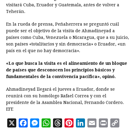
visitará Cuba, Ecuador y Guatemala, antes de volver a
Teherán.
En la rueda de prensa, Peñaherrera se preguntó cuál
puede ser el objetivo de la visita de Ahmadineyad a
países como Cuba, Venezuela o Nicaragua, que a su juicio,
son países «totalitarios y sin democracia» o Ecuador, «un
país en el que no hay democracia».
«Lo que busca la visita es el alineamiento de un bloque
de países que desconocen los principios básicos y
fundamentales de la convivencia pacífica», opinó.
Ahmadineyad llegará el jueves a Ecuador, donde se
reunirá con su homólogo Rafael Correa y con el
presidente de la Asamblea Nacional, Fernando Cordero.
EFE
X
F
M
W
T
P
L
E
P
C
a
e
h
h
i
i
m
r
o