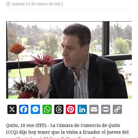
martes 10 de enero de 2012
X
F
M
W
T
P
L
E
P
C
a
e
h
h
i
i
m
r
o
Quito, 10 ene (EFE).- La Cámara de Comercio de Quito
c
s
a
r
n
n
a
i
p
(CCQ) dijo hoy temer que la visita a Ecuador el jueves del
e
s
t
e
t
k
i
n
y