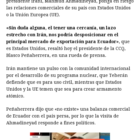
presidente iraní, Mahmud Ahmadineyad, ponga en riesgo
las relaciones comerciales de su país con Estados Unidos
b
e
s
a
e
e
l
t
L
o la Unión Europea (UE).
o
n
A
d
r
d
i
o
g
p
s
e
I
n
«Sin duda alguna, el tener una cercanía, un lazo
estrecho con Irán, nos podría desposicionar en el
k
e
p
s
n
k
principal mercado de exportación para Ecuador»
, que
r
t
es Estados Unidos, resaltó hoy el presidente de la CCQ,
Blasco Peñaherrera, en una rueda de prensa.
Irán mantiene un pulso con la comunidad internacional
por el desarrollo de su programa nuclear, que Teherán
defiende que es para uso civil, mientras que Estados
Unidos y la UE temen que sea para crear armamento
atómico.
Peñaherrera dijo que «no existe» una balanza comercial
de Ecuador con el país persa, por lo que la visita de
Ahmadineyad responde a fines políticos.