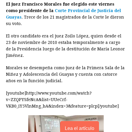
El juez Francisco Morales fue elegido este viernes
c
s
a
r
n
n
a
i
p
como presidente de la
Corte Provincial de Justicia del
e
s
t
e
t
k
i
n
y
Guayas
. Trece de los 21 magistrados de la Corte le dieron
su voto.
b
e
s
a
e
e
l
t
L
o
n
A
d
r
d
i
El otro candidato era el juez Zoilo López, quien desde el
o
g
p
s
e
I
n
23 de noviembre de 2010 estaba temporalmente a cargo
de la Presidencia luego de la destitución de María Leonor
k
e
p
s
n
k
Jiménez.
r
t
Morales se desempeña como juez de la Primera Sala de la
Niñez y Adolescencia del Guayas y cuenta con catorce
años en la función judicial.
[youtube]http://www.youtube.com/watch?
v=ZZQPYSfeNcA&list=UUeCrf-
VKB0_iY5VlnMng_bA&index=3&feature=plcp[/youtube]
Lea el artículo