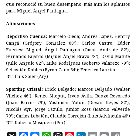
que reconoció su buen desempeño, más aún los aplausos
para Miguel Ángel Paniagua.
Alineaciones
Deportivo Cuenca:
Marcelo Ojeda; Andrés López, Henrry
Cangá (Grégory González 68’), Carlos Castro, Edder
Fuertes; Miguel Ángel Paniagua (Omar Andrade 82’),
Fernando Fajardo (Miguel Ángel Bravo 78’); David Matute
(Julio Angulo 82’), Mike Rodríguez (Roberto Valarezo 79’);
Sebastián Robles (Byron Cano 64’); Federico Laurito
DT:
Luis Soler (Arg)
Sporting Cristal:
Erick Delgado; Marcos Delgado (Walter
Vílchez 46’), Renzo Sheput, Irven Ávila, Renzo Revoredo
(Juan Barros 79’); Yoshimar Yotún (Deyair Reyes 82’),
Nicolás Ayr, Jorge Cazulo, Junior Ross (Marcio Valverde
79’); Carlos Lobatón, Claudio Torrejón (Luis Advíncula 46’)
DT:
Roberto Mosquero (Per)