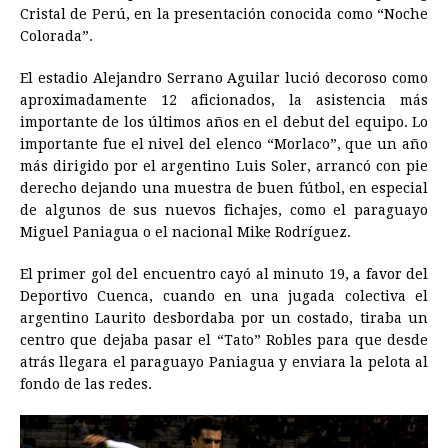
Cristal de Perú, en la presentación conocida como “Noche
b
e
s
a
e
e
l
t
L
Colorada”.
o
n
A
d
r
d
i
o
g
p
s
e
I
n
El estadio Alejandro Serrano Aguilar lució decoroso como
aproximadamente 12 aficionados, la asistencia más
k
e
p
s
n
k
importante de los últimos años en el debut del equipo. Lo
r
t
importante fue el nivel del elenco “Morlaco”, que un año
más dirigido por el argentino Luis Soler, arrancó con pie
derecho dejando una muestra de buen fútbol, en especial
de algunos de sus nuevos fichajes, como el paraguayo
Miguel Paniagua o el nacional Mike Rodríguez.
El primer gol del encuentro cayó al minuto 19, a favor del
Deportivo Cuenca, cuando en una jugada colectiva el
argentino Laurito desbordaba por un costado, tiraba un
centro que dejaba pasar el “Tato” Robles para que desde
atrás llegara el paraguayo Paniagua y enviara la pelota al
fondo de las redes.