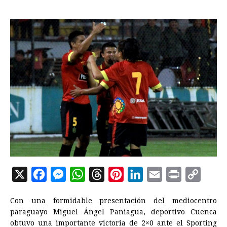
X
F
M
W
T
P
L
E
P
C
a
e
h
h
i
i
m
r
o
Con una formidable presentación del mediocentro
c
s
a
r
n
n
a
i
p
paraguayo Miguel Ángel Paniagua, deportivo Cuenca
e
s
t
e
t
k
i
n
y
obtuvo una importante victoria de 2×0 ante el Sporting