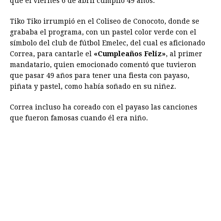
que el viernes 6 de abril cumplió 49 años.
o
g
p
s
e
I
n
Tiko Tiko irrumpió en el Coliseo de Conocoto, donde se
k
e
p
s
n
k
grababa el programa, con un pastel color verde con el
r
t
símbolo del club de fútbol Emelec, del cual es aficionado
Correa, para cantarle el
«Cumpleaños Feliz»
, al primer
mandatario, quien emocionado comentó que tuvieron
que pasar 49 años para tener una fiesta con payaso,
piñata y pastel, como había soñado en su niñez.
Correa incluso ha coreado con el payaso las canciones
que fueron famosas cuando él era niño.