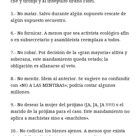
che y tirofijo y al insepulto tirano Fidel.
5.- No matar. Salvo durante algún supuesto rescate de
algún supuesto secuestro.
6.- No fornicar. A menos que sea activista ecológico afín
o ex subsecretario y asambleísta reemplaza a todos.
7.- No robar. Por decisión de la «gran mayoría» altiva y
soberana, este mandamiento queda vetado; la
obligación es allanarse al veto.
8.- No mentir. Ídem al anterior. Se sugiere no confundir
con «NO A LAS MENTIRAS»; podría costar algunos
millones.
9.- No desear la mujer del prójimo (JA, JA, JA !!!!!) o el
marido de la prójima para el caso. Este mandamiento no
aplica a machistas sino a «machitos».
10.- No codiciar los bienes ajenos. A menos que exista