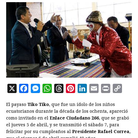
X
F
M
W
T
P
L
E
P
C
a
e
h
h
i
i
m
r
o
El payaso
Tiko Tiko
, que fue un ídolo de los niños
c
s
a
r
n
n
a
i
p
ecuatorianos durante la década de los ochenta, apareció
e
s
t
e
t
k
i
n
y
como invitado en el
Enlace Ciudadano 266
, que se grabó
el jueves 5 de abril, y se transmitió el sábado 7, para
b
e
s
a
e
e
l
t
L
felicitar por su cumpleaños al
Presidente Rafael Correa
,
o
n
A
d
r
d
i