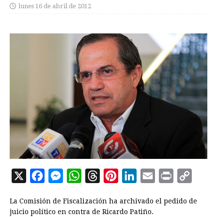
lunes 16 de abril de 2012
X
F
M
W
T
P
L
E
P
C
a
e
h
h
i
i
m
r
o
La Comisión de Fiscalización ha archivado el pedido de
c
s
a
r
n
n
a
i
p
juicio político en contra de Ricardo Patiño.