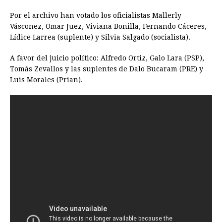
e
s
t
e
t
k
i
n
y
Por el archivo han votado los oficialistas Mallerly
b
e
s
a
e
e
l
t
L
Vásconez, Omar Juez, Viviana Bonilla, Fernando Cáceres,
o
n
A
d
r
d
i
Lídice Larrea (suplente) y Silvia Salgado (socialista).
o
g
p
s
e
I
n
A favor del juicio político: Alfredo Ortiz, Galo Lara (PSP),
k
e
p
s
n
k
Tomás Zevallos y las suplentes de Dalo Bucaram (PRE) y
r
t
Luis Morales (Prian).