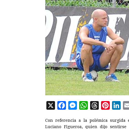
X
F
M
W
T
P
L
a
e
h
h
i
i
Con referencia a la polémica surgida 
c
s
a
r
n
n
Luciano Figueroa, quien dijo sentirse 