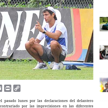
E
P
C
m
r
o
el pasado lunes por las declaraciones del delantero
a
i
p
contrariado por las imprecisiones en las diferentes