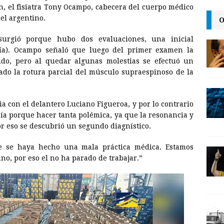
i
n
y
n, el fisiatra Tony Ocampo, cabecera del cuerpo médico
del argentino.
l
t
L
O
i
urgió porque hubo dos evaluaciones, una inicial
n
fía). Ocampo señaló que luego del primer examen la
ido, pero al quedar algunas molestias se efectuó un
k
do la rotura parcial del músculo supraespinoso de la
 con el delantero Luciano Figueroa, y por lo contrario
ía porque hacer tanta polémica, ya que la resonancia y
or eso se descubrió un segundo diagnístico.
e se haya hecho una mala práctica médica. Estamos
no, por eso el no ha parado de trabajar.”