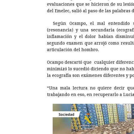
e
s
t
e
t
k
evaluaciones que se hicieron de su lesió
del Emelec, salió al paso de las palabras 
b
e
s
a
e
e
o
n
A
d
r
d
Según Ocampo, el mal entendido s
o
g
p
s
e
I
(resonancia) y una secundaria (ecogra
inflamación y el dolor habían disminu
k
e
p
s
n
segundo examen que arrojó como resulta
r
t
articulación del hombro.
Ocampo descartó que cualquier diferencia
minimizó lo sucedió diciendo que no hab
la ecografía son exámenes diferentes y p
“Una mala lectura no quiere decir qu
trabajando en eso, en recuperarlo a Lucia