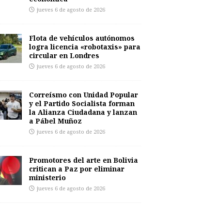
jueves 6 de agosto de 2026
Flota de vehículos autónomos
logra licencia «robotaxis» para
circular en Londres
jueves 6 de agosto de 2026
Correísmo con Unidad Popular
y el Partido Socialista forman
la Alianza Ciudadana y lanzan
a Pábel Muñoz
jueves 6 de agosto de 2026
Promotores del arte en Bolivia
critican a Paz por eliminar
ministerio
jueves 6 de agosto de 2026