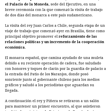
e
s
t
e
t
k
i
n
y
el Palacio de la Moneda
, sede del Ejecutivo, en una
breve ceremonia con la que comenzó la visita de trabajo
b
e
s
a
e
e
l
t
L
de dos días del monarca a este país sudamericano.
o
n
A
d
r
d
i
o
g
p
s
e
I
n
La visita del rey Juan Carlos a Chile, segunda etapa de un
viaje de trabajo que comenzó ayer en Brasilia, tiene como
k
e
p
s
n
k
principal objetivo promover el
reforzamiento de las
r
t
relaciones políticas y un incremento de la cooperación
económica
.
El monarca español, que camina ayudado de una muleta
debido a su reciente operación de cadera, fue saludado
con honores y toques de clarín por la guardia de palacio a
la entrada del Patio de los Naranjos, donde posó
sonriente junto al gobernante chileno para los medios
gráficos y saludó a los periodistas que aguardan su
llegada.
A continuación el rey y Piñera se retiraron a un salón
para mantener un primer encuentro, al que asistieron