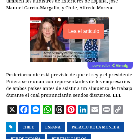
también los ministros de Exteriores de España, José
Manuel García-Margallo, y Chile, Alfredo Moreno.
Lea el artículo
powered by
Posteriormente está previsto de que el rey y el presidente
Piñera se reúnan con representantes de los empresarios
de ambos países antes de asistir a un almuerzo de trabajo
durante el cual pronunciarán sendos discursos.
EFE
X
F
M
W
T
P
L
E
P
C
a
e
h
h
i
i
m
r
o
CHILE
c
s
ESPAÑA
a
r
PALACIO DE LA MONEDA
n
n
a
i
p
e
s
t
e
t
k
i
n
y