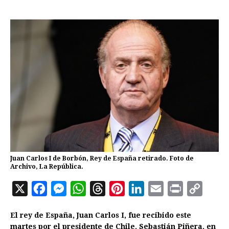
Juan Carlos I de Borbón, Rey de España retirado. Foto de
Archivo, La República.
X
F
M
W
T
P
L
E
P
C
a
e
h
h
i
i
m
r
o
El rey de España, Juan Carlos I, fue recibido este
c
s
a
r
n
n
a
i
p
martes por el presidente de Chile, Sebastián Piñera, en