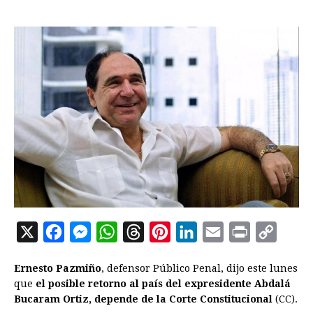
X
F
M
W
T
P
L
E
P
C
a
e
h
h
i
i
m
r
o
Ernesto Pazmiño
, defensor Público Penal, dijo este lunes
c
s
a
r
n
n
a
i
p
que
el posible retorno al país del expresidente Abdalá
e
s
t
e
t
k
i
n
y
Bucaram Ortiz, depende de la Corte Constitucional
(CC).