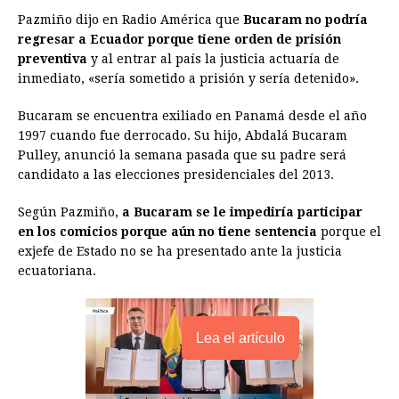
b
e
s
a
e
e
l
t
L
Pazmiño dijo en Radio América que
Bucaram no podría
o
n
A
d
r
d
i
regresar a Ecuador porque tiene orden de prisión
o
g
p
s
e
I
n
preventiva
y al entrar al país la justicia actuaría de
inmediato, «sería sometido a prisión y sería detenido».
k
e
p
s
n
k
r
t
Bucaram se encuentra exiliado en Panamá desde el año
1997 cuando fue derrocado. Su hijo, Abdalá Bucaram
Pulley, anunció la semana pasada que su padre será
candidato a las elecciones presidenciales del 2013.
Según Pazmiño,
a Bucaram se le impediría participar
en los comicios porque aún no tiene sentencia
porque el
exjefe de Estado no se ha presentado ante la justicia
ecuatoriana.
Lea el artículo