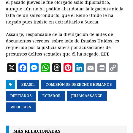
el pasado jueves le fue otorgado asilo diplomático,
aunque aún no ha podido abandonar la legación ante la
falta de un salvoconducto, que el Reino Unido le ha
negado pues insiste en extraditarlo a Suecia.
Assange, responsable de la divulgación de miles de
documentos secretos, sobre todo de Estados Unidos, es
requerido por la justicia sueca por acusaciones de
presuntos delitos sexuales que él ha negado.
EFE
X
F
M
W
T
P
L
E
P
C
a
e
h
h
i
i
m
r
o
BRASIL
c
s
COMISIÓN DE DERECHOS HUMANOS
a
r
n
n
a
i
p
e
s
t
e
t
k
i
n
y
DIPUTADOS
ECUADOR
JULIAN ASSANGE
b
e
s
a
e
e
l
t
L
WIKILEAKS
o
n
A
d
r
d
i
o
g
p
s
e
I
n
k
e
p
s
n
k
MÁS RELACIONADAS