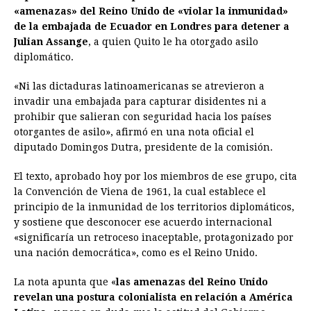
e
s
t
e
t
k
i
n
y
«amenazas» del Reino Unido de «violar la inmunidad»
de la embajada de Ecuador en Londres para detener a
b
e
s
a
e
e
l
t
L
Julian Assange
, a quien Quito le ha otorgado asilo
o
n
A
d
r
d
i
diplomático.
o
g
p
s
e
I
n
«Ni las dictaduras latinoamericanas se atrevieron a
k
e
p
s
n
k
invadir una embajada para capturar disidentes ni a
r
t
prohibir que salieran con seguridad hacia los países
otorgantes de asilo», afirmó en una nota oficial el
diputado Domingos Dutra, presidente de la comisión.
El texto, aprobado hoy por los miembros de ese grupo, cita
la Convención de Viena de 1961, la cual establece el
principio de la inmunidad de los territorios diplomáticos,
y sostiene que desconocer ese acuerdo internacional
«significaría un retroceso inaceptable, protagonizado por
una nación democrática», como es el Reino Unido.
La nota apunta que «
las amenazas del Reino Unido
revelan una postura colonialista en relación a América