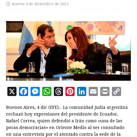
martes 4 de diciembre de 2012
X
F
M
W
T
P
L
E
P
C
a
e
h
h
i
i
m
r
o
Buenos Aires, 4 dic (EFE).- La comunidad judía argentina
c
s
a
r
n
n
a
i
p
rechazó hoy expresiones del presidente de Ecuador,
e
s
t
e
t
k
i
n
y
Rafael Correa, quien defendió a Irán como «una de las
pocas democracias» en Oriente Medio al ser consultado
b
e
s
a
e
e
l
t
L
en una entrevista por el atentado contra la sede de la