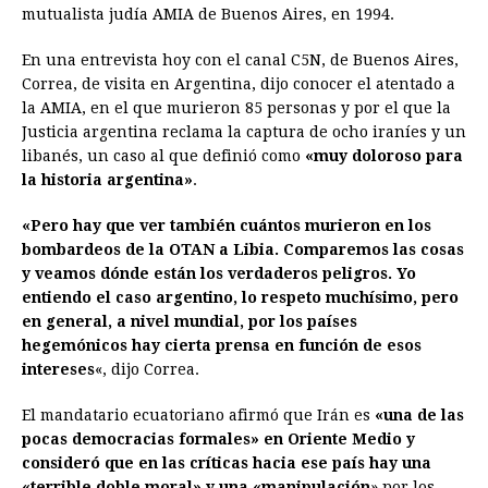
o
n
A
d
r
d
i
mutualista judía AMIA de Buenos Aires, en 1994.
o
g
p
s
e
I
n
En una entrevista hoy con el canal C5N, de Buenos Aires,
k
e
p
s
n
k
Correa, de visita en Argentina, dijo conocer el atentado a
r
t
la AMIA, en el que murieron 85 personas y por el que la
Justicia argentina reclama la captura de ocho iraníes y un
libanés, un caso al que definió como
«muy doloroso para
la historia argentina»
.
«Pero hay que ver también cuántos murieron en los
bombardeos de la OTAN a Libia. Comparemos las cosas
y veamos dónde están los verdaderos peligros. Yo
entiendo el caso argentino, lo respeto muchísimo, pero
en general, a nivel mundial, por los países
hegemónicos hay cierta prensa en función de esos
intereses
«, dijo Correa.
El mandatario ecuatoriano afirmó que Irán es
«una de las
pocas democracias formales» en Oriente Medio y
consideró que en las críticas hacia ese país hay una
«terrible doble moral» y una «manipulación
» por los