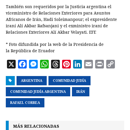
También son requeridos por la Justicia argentina el
viceministro de Relaciones Exteriores para Asuntos
Africanos de Irán, Hadi Soleimanpour; el expresidente
iraní Alí Akbar Rafsanjani y el exministro iraní de
Relaciones Exteriores Alí Akbar Velayati. EFE
* Foto difundida por la web de la Presidencia de
la República de Ecuador
X
F
M
W
T
P
L
E
P
C
a
e
h
h
i
i
m
r
o
ARGENTINA
c
s
a
COMUNIDAD JUDÍA
r
n
n
a
i
p
e
s
t
e
t
k
i
n
y
COMUNIDAD JUDÍA ARGENTINA
IRÁN
b
e
s
a
e
e
l
t
L
RAFAEL CORREA
o
n
A
d
r
d
i
o
g
p
s
e
I
n
k
e
p
s
n
k
MÁS RELACIONADAS