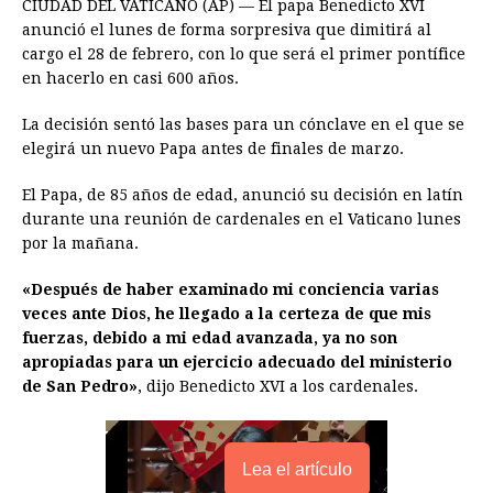
CIUDAD DEL VATICANO (AP) — El papa Benedicto XVI
c
s
a
r
n
n
a
i
p
anunció el lunes de forma sorpresiva que dimitirá al
e
s
t
e
t
k
i
n
y
cargo el 28 de febrero, con lo que será el primer pontífice
en hacerlo en casi 600 años.
b
e
s
a
e
e
l
t
L
o
n
A
d
r
d
i
La decisión sentó las bases para un cónclave en el que se
o
g
p
s
e
I
n
elegirá un nuevo Papa antes de finales de marzo.
k
e
p
s
n
k
El Papa, de 85 años de edad, anunció su decisión en latín
r
t
durante una reunión de cardenales en el Vaticano lunes
por la mañana.
«Después de haber examinado mi conciencia varias
veces ante Dios, he llegado a la certeza de que mis
fuerzas, debido a mi edad avanzada, ya no son
apropiadas para un ejercicio adecuado del ministerio
de San Pedro»
, dijo Benedicto XVI a los cardenales.
Lea el artículo