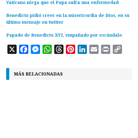
Vaticano niega que el Papa sufra una enfermedad
Benedicto pidió creer en la misericordia de Dios, en su
último mensaje en twitter
Papado de Benedicto XVI, empañado por escándalo
X
F
M
W
T
P
L
E
P
C
a
e
h
h
i
i
m
r
o
c
s
a
r
n
n
a
i
p
MÁS RELACIONADAS
e
s
t
e
t
k
i
n
y
b
e
s
a
e
e
l
t
L
o
n
A
d
r
d
i
o
g
p
s
e
I
n
k
e
p
s
n
k
r
t