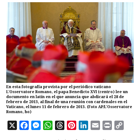
En esta fotografía provista por el periódico vaticano
L'Osservatore Romano, el papa Benedicto XVI (centro) lee un
documento en latín en el que anuncia que abdicará el 28 de
febrero de 2013, al final de una reunión con cardenales en el
Vaticano, el lunes 11 de febrero de 2013. (Foto AP/L'Osservatore
Romano, ho)
X
F
M
W
T
P
L
E
P
C
a
e
h
h
i
i
m
r
o