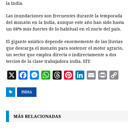
la India.
Las inundaciones son frecuentes durante la temporada
del monzón en la India, aunque este año han sido hasta
un 68% más fuertes de lo habitual en el norte del país.
El gigante asiático depende enormemente de las lluvias
que descarga el monzón para sostener el motor agrario,
un sector que emplea directa o indirectamente a dos
tercios de la clase trabajadora india. EFE
X
F
M
W
T
P
L
E
P
C
a
e
h
h
i
i
m
r
o
INDIA
c
s
a
r
n
n
a
i
p
e
s
t
e
t
k
i
n
y
b
e
s
a
e
e
l
t
L
MÁS RELACIONADAS
o
n
A
d
r
d
i
o
g
p
s
e
I
n