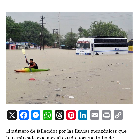
X
F
M
W
T
P
L
E
P
C
a
e
h
h
i
i
m
r
o
El número de fallecidos por las lluvias monzónicas que
c
s
a
r
n
n
a
i
p
han golpeado este mes al estado norteño indio de