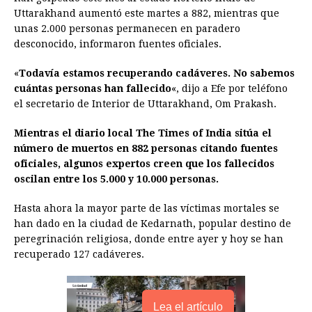
e
s
t
e
t
k
i
n
y
Uttarakhand aumentó este martes a 882, mientras que
unas 2.000 personas permanecen en paradero
b
e
s
a
e
e
l
t
L
desconocido, informaron fuentes oficiales.
o
n
A
d
r
d
i
o
g
p
s
e
I
n
«
Todavía estamos recuperando cadáveres. No sabemos
cuántas personas han fallecido
«, dijo a Efe por teléfono
k
e
p
s
n
k
el secretario de Interior de Uttarakhand, Om Prakash.
r
t
Mientras el diario local The Times of India sitúa el
número de muertos en 882 personas citando fuentes
oficiales, algunos expertos creen que los fallecidos
oscilan entre los 5.000 y 10.000 personas.
Hasta ahora la mayor parte de las víctimas mortales se
han dado en la ciudad de Kedarnath, popular destino de
peregrinación religiosa, donde entre ayer y hoy se han
recuperado 127 cadáveres.
Lea el artículo