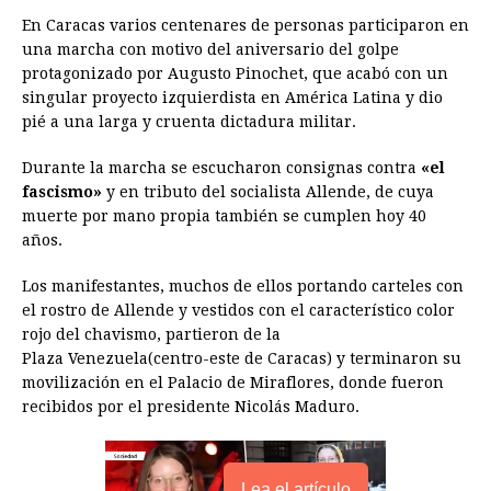
o
g
p
s
e
I
n
En Caracas varios centenares de personas participaron en
una marcha con motivo del aniversario del golpe
k
e
p
s
n
k
protagonizado por Augusto Pinochet, que acabó con un
r
t
singular proyecto izquierdista en América Latina y dio
pié a una larga y cruenta dictadura militar.
Durante la marcha se escucharon consignas contra
«el
fascismo»
y en tributo del socialista Allende, de cuya
muerte por mano propia también se cumplen hoy 40
años.
Los manifestantes, muchos de ellos portando carteles con
el rostro de Allende y vestidos con el característico color
rojo del chavismo, partieron de la
Plaza Venezuela(centro-este de Caracas) y terminaron su
movilización en el Palacio de Miraflores, donde fueron
recibidos por el presidente Nicolás Maduro.
Lea el artículo