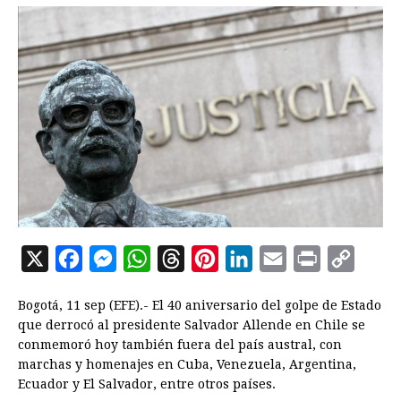
X
F
M
W
T
P
L
E
P
C
a
e
h
h
i
i
m
r
o
Bogotá, 11 sep (EFE).- El 40 aniversario del golpe de Estado
c
s
a
r
n
n
a
i
p
que derrocó al presidente Salvador Allende en Chile se
e
s
t
e
t
k
i
n
y
conmemoró hoy también fuera del país austral, con
marchas y homenajes en Cuba, Venezuela, Argentina,
b
e
s
a
e
e
l
t
L
Ecuador y El Salvador, entre otros países.
o
n
A
d
r
d
i