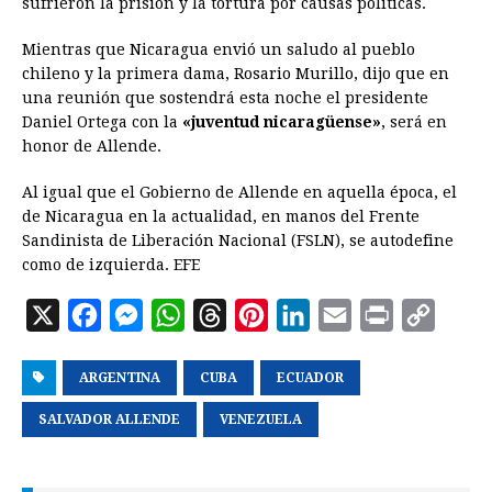
sufrieron la prisión y la tortura por causas políticas.
Mientras que Nicaragua envió un saludo al pueblo
chileno y la primera dama, Rosario Murillo, dijo que en
una reunión que sostendrá esta noche el presidente
Daniel Ortega con la
«juventud nicaragüense»
, será en
honor de Allende.
Al igual que el Gobierno de Allende en aquella época, el
de Nicaragua en la actualidad, en manos del Frente
Sandinista de Liberación Nacional (FSLN), se autodefine
como de izquierda. EFE
X
F
M
W
T
P
L
E
P
C
a
e
h
h
i
i
m
r
o
ARGENTINA
c
s
a
CUBA
r
n
ECUADOR
n
a
i
p
e
s
t
e
t
k
i
n
y
SALVADOR ALLENDE
VENEZUELA
b
e
s
a
e
e
l
t
L
o
n
A
d
r
d
i