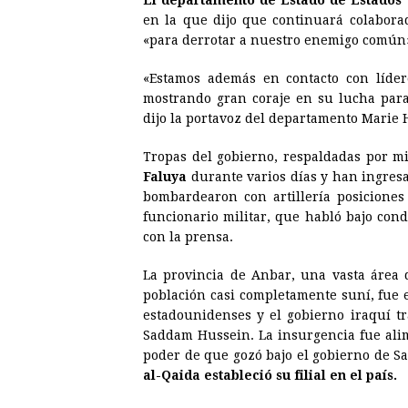
El departamento de Estado de Estados 
en la que dijo que continuará colaborad
«para derrotar a nuestro enemigo común
«Estamos además en contacto con líder
mostrando gran coraje en su lucha para 
dijo la portavoz del departamento Marie 
Tropas del gobierno, respaldadas por mil
Faluya
durante varios días y han ingresa
bombardearon con artillería posiciones 
funcionario militar, que habló bajo con
con la prensa.
La provincia de Anbar, una vasta área d
población casi completamente suní, fue e
estadounidenses y el gobierno iraquí t
Saddam Hussein. La insurgencia fue ali
poder de que gozó bajo el gobierno de Sa
al-Qaida estableció su filial en el país.