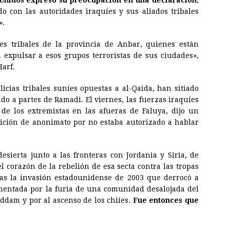
Unidos expresó su preocupación en una declaración
,
o con las autoridades iraquíes y sus aliados tribales
».
es tribales de la provincia de Anbar, quienes están
expulsar a esos grupos terroristas de sus ciudades»,
Harf.
icias tribales suníes opuestas a al-Qaida, han sitiado
do a partes de Ramadi. El viernes, las fuerzas iraquíes
de los extremistas en las afueras de Faluya, dijo un
dición de anonimato por no estaba autorizado a hablar
esierta junto a las fronteras con Jordania y Siria, de
l corazón de la rebelión de esa secta contra las tropas
ras la invasión estadounidense de 2003 que derrocó a
mentada por la furia de una comunidad desalojada del
ddam y por al ascenso de los chiíes.
Fue entonces que