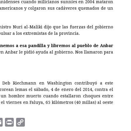
ounidenses cuando milicianos sunníes en 2004 mataron
teamericanos y colgaron sus cadáveres quemados de un
istro Nuri al-Maliki dijo que las fuerzas del gobierno
lsar a los extremistas de la provincia.
inemos a esa pandilla y libremos al pueblo de Anbar
e en Anbar le pidió ayuda al gobierno. Nos llamaron para
ss Deb Riechmann en Washington contribuyó a este
corean lemas el sábado, 4 de enero del 2014, contra el
e un hombre muerto cuando estallaron choques entre
í el viernes en Faluya, 65 kilómetros (40 millas) al oeste
E
P
C
m
r
o