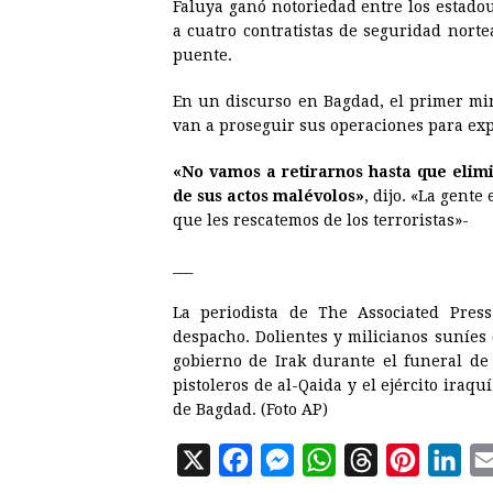
Faluya ganó notoriedad entre los estad
a cuatro contratistas de seguridad nor
puente.
En un discurso en Bagdad, el primer min
van a proseguir sus operaciones para expu
«No vamos a retirarnos hasta que elim
de sus actos malévolos»
, dijo. «La gent
que les rescatemos de los terroristas»-
___
La periodista de The Associated Pre
despacho. Dolientes y milicianos suníes 
gobierno de Irak durante el funeral d
pistoleros de al-Qaida y el ejército iraqu
de Bagdad. (Foto AP)
X
F
M
W
T
P
L
a
e
h
h
i
i