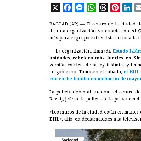
X
F
M
W
T
P
L
a
e
h
h
i
i
BAGDAD (AP) — El centro de la ciudad 
c
s
a
r
n
n
de una organización vinculada con
Al-
e
s
t
e
t
k
más para el grupo extremista en toda la r
b
e
s
a
e
e
La organización, llamada
Estado Islám
o
n
A
d
r
d
unidades rebeldes más fuertes en Sir
o
g
p
s
e
I
versión estricta de la ley islámica y ha 
su gobierno. También el sábado,
el EIIL
k
e
p
s
n
con coche bomba en un barrio de mayorí
r
t
La policía debió abandonar el centro de
Razeij, jefe de la policía de la provincia 
«Los muros de la ciudad están en manos d
EIIL
«, dijo, en declaraciones a la televis