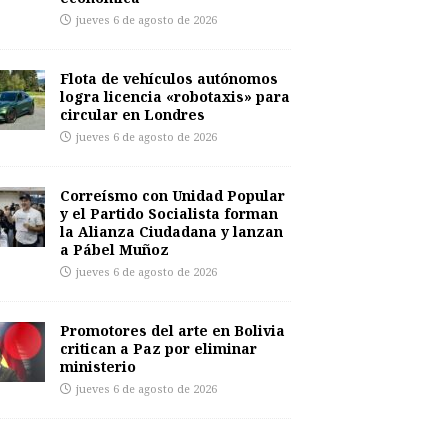
jueves 6 de agosto de 2026
Flota de vehículos autónomos
logra licencia «robotaxis» para
circular en Londres
jueves 6 de agosto de 2026
Correísmo con Unidad Popular
y el Partido Socialista forman
la Alianza Ciudadana y lanzan
a Pábel Muñoz
jueves 6 de agosto de 2026
Promotores del arte en Bolivia
critican a Paz por eliminar
ministerio
jueves 6 de agosto de 2026