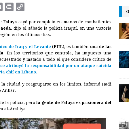
E
P
C
O
m
r
o
de
Faluya
cayó por completo en manos de combatientes
a
i
p
Qaeda
, dijo el sábado la policía iraquí, en una victoria
i
n
y
egión en los últimos días.
l
t
L
ico de Iraq y el Levante
(
EIIL
), es también
una de las
i
ia
. En los territorios que controla, ha impuesto una
n
secuestrado y matado a todo el que considere crítico de
 se atribuyó la responsabilidad por un ataque suicida
k
a chií en Líbano.
 la ciudad y reagruparse en los límites, informó Hadi
de Anbar.
e la policía, pero
la gente de Faluya es prisionera del
ora al-Arabiya.