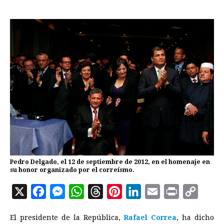
Pedro Delgado, el 12 de septiembre de 2012, en el homenaje en
su honor organizado por el correísmo.
X
F
M
W
T
P
L
E
P
C
a
e
h
h
i
i
m
r
o
El presidente de la República,
Rafael Correa
, ha dicho
c
s
a
r
n
n
a
i
p