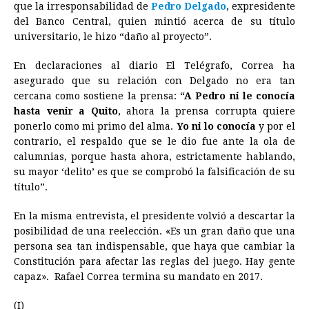
que la irresponsabilidad de
Pedro Delgado
, expresidente
e
s
t
e
t
k
i
n
y
del Banco Central, quien mintió acerca de su título
universitario, le hizo “daño al proyecto”.
b
e
s
a
e
e
l
t
L
o
n
A
d
r
d
i
En declaraciones al diario El Telégrafo, Correa ha
o
g
p
s
e
I
n
asegurado que su relación con Delgado no era tan
cercana como sostiene la prensa:
“A Pedro ni le conocía
k
e
p
s
n
k
hasta venir a Quito
, ahora la prensa corrupta quiere
r
t
ponerlo como mi primo del alma.
Yo ni lo conocía
y por el
contrario, el respaldo que se le dio fue ante la ola de
calumnias, porque hasta ahora, estrictamente hablando,
su mayor ‘delito’ es que se comprobó la falsificación de su
título”.
En la misma entrevista, el presidente volvió a descartar la
posibilidad de una reelección. «Es un gran daño que una
persona sea tan indispensable, que haya que cambiar la
Constitución para afectar las reglas del juego. Hay gente
capaz». Rafael Correa termina su mandato en 2017.
(I)