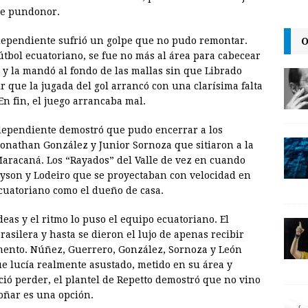
de pundonor.
l
t
L
i
O
dependiente sufrió un golpe que no pudo remontar.
n
fútbol ecuatoriano, se fue no más al área para cabecear
 y la mandó al fondo de las mallas sin que Librado
k
 que la jugada del gol arrancó con una clarísima falta
En fin, el juego arrancaba mal.
ndependiente demostró que pudo encerrar a los
Jonathan González y Junior Sornoza que sitiaron a la
Maracaná. Los “Rayados” del Valle de vez en cuando
lyson y Lodeiro que se proyectaban con velocidad en
cuatoriano como el dueño de casa.
deas y el ritmo lo puso el equipo ecuatoriano. El
asilera y hasta se dieron el lujo de apenas recibir
emento. Núñez, Guerrero, González, Sornoza y León
ue lucía realmente asustado, metido en su área y
ió perder, el plantel de Repetto demostró que no vino
soñar es una opción.