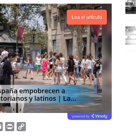
Lea el artículo
powered by
E
P
C
m
r
o