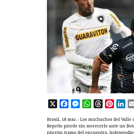
X
F
M
W
T
P
L
a
e
h
h
i
i
Brasil, 18 mar.- Los muchachos del Valle 
c
s
a
r
n
n
Repetto pierde sin merecerlo ante un Bo
e
s
t
e
t
k
ningún tramo del encuentro. Independient