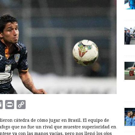
E
P
C
m
r
o
dieron cátedra de cómo jugar en Brasil. El equipo de
a
i
p
tafogo que no fue un rival que muestre superioridad en
i
n
y
ese va con las manos vacías, pero nos llenó los ojos