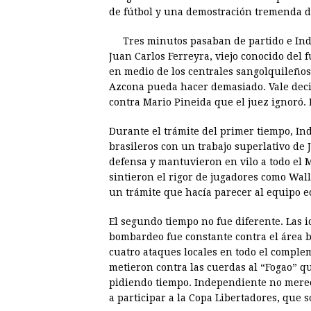
de fútbol y una demostración tremenda 
b
e
s
a
e
e
o
n
A
d
r
d
Tres minutos pasaban de partido e In
o
g
p
s
e
I
Juan Carlos Ferreyra, viejo conocido del 
en medio de los centrales sangolquileños
k
e
p
s
n
Azcona pueda hacer demasiado. Vale decir
r
t
contra Mario Pineida que el juez ignoró. 
Durante el trámite del primer tiempo, I
brasileros con un trabajo superlativo de 
defensa y mantuvieron en vilo a todo el 
sintieron el rigor de jugadores como Wal
un trámite que hacía parecer al equipo e
El segundo tiempo no fue diferente. Las i
bombardeo fue constante contra el área br
cuatro ataques locales en todo el compl
metieron contra las cuerdas al “Fogao” q
pidiendo tiempo. Independiente no merec
a participar a la Copa Libertadores, que 