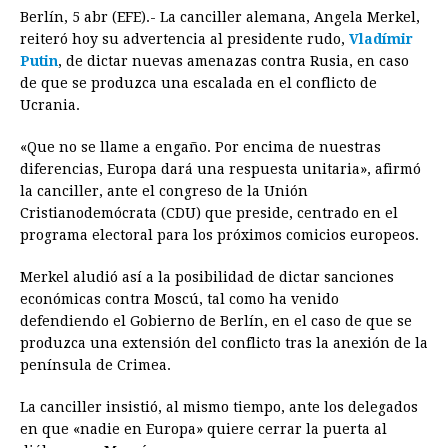
Berlín, 5 abr (EFE).- La canciller alemana, Angela Merkel,
c
s
a
r
n
n
a
i
p
reiteró hoy su advertencia al presidente rudo,
Vladímir
e
s
t
e
t
k
i
n
y
Putin
, de dictar nuevas amenazas contra Rusia, en caso
de que se produzca una escalada en el conflicto de
b
e
s
a
e
e
l
t
L
Ucrania.
o
n
A
d
r
d
i
o
g
p
s
e
I
n
«Que no se llame a engaño. Por encima de nuestras
diferencias, Europa dará una respuesta unitaria», afirmó
k
e
p
s
n
k
la canciller, ante el congreso de la Unión
r
t
Cristianodemócrata (CDU) que preside, centrado en el
programa electoral para los próximos comicios europeos.
Merkel aludió así a la posibilidad de dictar sanciones
económicas contra Moscú, tal como ha venido
defendiendo el Gobierno de Berlín, en el caso de que se
produzca una extensión del conflicto tras la anexión de la
península de Crimea.
La canciller insistió, al mismo tiempo, ante los delegados
en que «nadie en Europa» quiere cerrar la puerta al