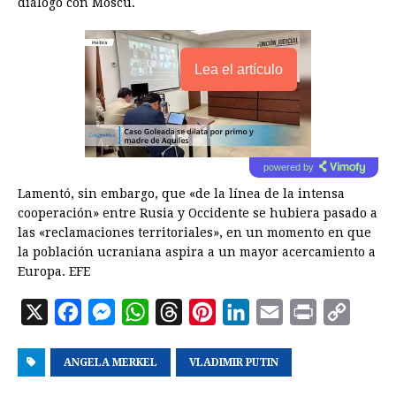
diálogo con Moscú.
Lea el artículo
powered by
Lamentó, sin embargo, que «de la línea de la intensa
cooperación» entre Rusia y Occidente se hubiera pasado a
las «reclamaciones territoriales», en un momento en que
la población ucraniana aspira a un mayor acercamiento a
Europa. EFE
X
F
M
W
T
P
L
E
P
C
a
e
h
h
i
i
m
r
o
ANGELA MERKEL
c
s
a
r
VLADIMIR PUTIN
n
n
a
i
p
e
s
t
e
t
k
i
n
y