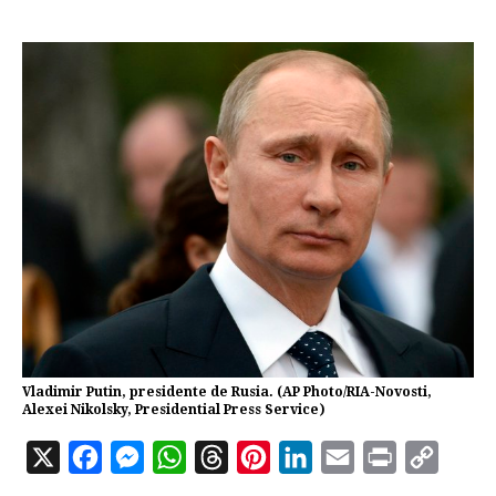
Vladimir Putin, presidente de Rusia. (AP Photo/RIA-Novosti,
Alexei Nikolsky, Presidential Press Service)
X
F
M
W
T
P
L
E
P
C
a
e
h
h
i
i
m
r
o