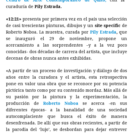
Centro de Arte Contemporáneo de Quito,
con la
curaduría de
b
Pily Estrada.
e
s
a
e
e
l
t
L
o
n
A
d
r
d
i
«12:21»
presenta por primera vez en el país una selección
o
g
p
s
e
I
n
de casi trescientas pinturas, dibujos y un
site specific
de
Roberto Noboa. La muestra, curada por
Pily Estrada
,
que
k
e
p
s
n
k
se inauguró el 29 de noviembre, propone un
r
t
acercamiento a las sorprendentes –y a la vez poco
conocidas- dos décadas de carrera del artista, que incluye
decenas de obras nunca antes exhibidas.
«A partir de un proceso de investigación y diálogo de dos
años entre la curadora y el artista, esta retrospectiva
pone en valor una obra que se reconoce por su potencia
pictórica tanto como por su contenido mordaz. Más allá de
su pasión por la pintura y la experimentación, la
producción de
Roberto Noboa
se acerca -en sus
diferentes épocas- a la banalidad de una sociedad
autocomplaciente que busca el éxito de manera
desenfrenada. De allí que sus obras recientes, a partir de
la parodia del ‘lujo’, se desbordan para dejar entrever