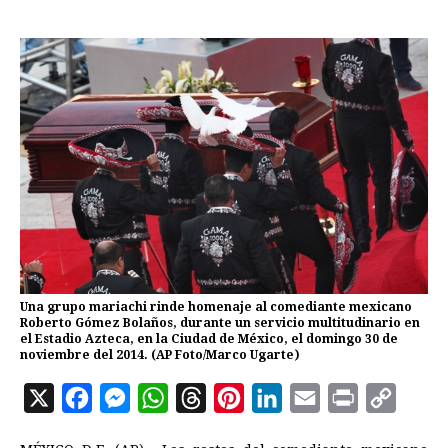
Una grupo mariachi rinde homenaje al comediante mexicano
Roberto Gómez Bolaños, durante un servicio multitudinario en
el Estadio Azteca, en la Ciudad de México, el domingo 30 de
noviembre del 2014. (AP Foto/Marco Ugarte)
X
F
M
W
T
P
L
E
P
C
a
e
h
h
i
i
m
r
o