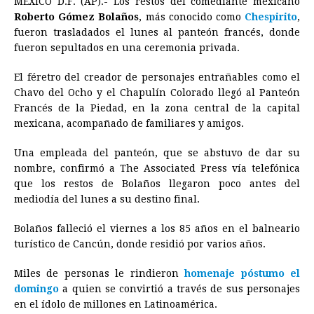
MÉXICO D.F. (AP).- Los restos del comediante mexicano
c
s
a
r
n
n
a
i
p
Roberto Gómez Bolaños
, más conocido como
Chespirito
,
e
s
t
e
t
k
i
n
y
fueron trasladados el lunes al panteón francés, donde
fueron sepultados en una ceremonia privada.
b
e
s
a
e
e
l
t
L
o
n
A
d
r
d
i
El féretro del creador de personajes entrañables como el
o
g
p
s
e
I
n
Chavo del Ocho y el Chapulín Colorado llegó al Panteón
Francés de la Piedad, en la zona central de la capital
k
e
p
s
n
k
mexicana, acompañado de familiares y amigos.
r
t
Una empleada del panteón, que se abstuvo de dar su
nombre, confirmó a The Associated Press vía telefónica
que los restos de Bolaños llegaron poco antes del
mediodía del lunes a su destino final.
Bolaños falleció el viernes a los 85 años en el balneario
turístico de Cancún, donde residió por varios años.
Miles de personas le rindieron
homenaje póstumo el
domingo
a quien se convirtió a través de sus personajes
en el ídolo de millones en Latinoamérica.