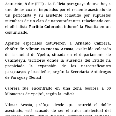
Asunción, 8 dic (EFE).- La Policía paraguaya detuvo hoy a
c
s
a
r
n
n
a
i
p
uno de los cuatro imputados por el reciente asesinato de
e
s
t
e
t
k
i
n
y
un periodista y su asistente cometido por supuestos
miembros de un clan de narcotraficantes relacionado con
b
e
s
a
e
e
l
t
L
el oficialista
Partido Colorado
, informó la Fiscalía en un
o
n
A
d
r
d
i
comunicado.
o
g
p
s
e
I
n
Agentes especiales detuvieron a
Arnaldo Cabrera,
k
e
p
s
n
k
chófer de Vilmar «Neneco» Acosta
, exalcalde colorado
r
t
de la ciudad de Ypehú, situada en el departamento de
Canindeyú, territorio donde la ausencia del Estado ha
propiciado la expansión de los narcotraficantes
paraguayos y brasileños, según la Secretaría Antidrogas
de Paraguay (Senad).
Cabrera fue encontrado en una zona boscosa a 50
kilómetros de Ypejhú, según la Policía.
Vilmar Acosta, prófugo desde que ocurrió el doble
asesinato, está acusado de ser el autor intelectual del