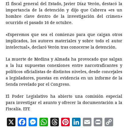
El fiscal general del Estado, Javier Díaz Verón, destacó la
importancia de la detención y dijo que Cabrera «es un
hombre clave dentro de la investigación del crimen»
ocurrido el pasado 16 de octubre.
«Esperemos que sea el comienzo para que caigan otros
implicados, los autores materiales y sobre todo el autor
intelectual», declaró Verón tras conocerse la detención.
La muerte de Medina y Almada ha provocado que salgan
a la luz supuestas conexiones entre narcotraficantes y
políticos oficialistas de distintos niveles, desde concejales
a legisladores, puestas en evidencia en un informe de la
Senda revelado por el Congreso.
El Poder Legislativo ha abierto una comisión especial
para investigar el asunto y ofrecer la documentación a la
Fiscalía. EFE
X
F
M
W
T
P
L
E
P
C