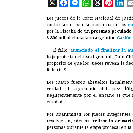
X
F
M
W
T
P
L
a
e
h
h
i
i
Los jueces de la Corte Nacional de Justi
c
s
a
r
n
n
confirmaron ayer la inocencia de los
cu
e
s
t
e
t
k
por la Fiscalía de un
presunto peculado 
$ 800 mil
al ciudadano argentino
b
e
s
a
e
Gastón
e
o
n
A
d
r
d
El fallo,
anunciado al finalizar la a
o
g
p
s
e
I
bajo protesta del fiscal general,
Galo Ch
propósito de que los jueces revean la de
k
e
p
s
n
Roberto S.
r
t
Los cuatro fueron absueltos incialmen
verdad el argumento del juez Íñig
negligentemente por el engaño al que f
entidad.
Por unanimidad, los jueces integrantes d
resolvieron, además,
retirar la acusaci
personas durante la etapa procesal en la 