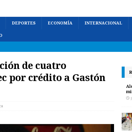
DEPORTES
ECONOMÍA
INTERNACIONAL
O
ción de cuatro
R
ec por crédito a Gastón
Al
mi
ca