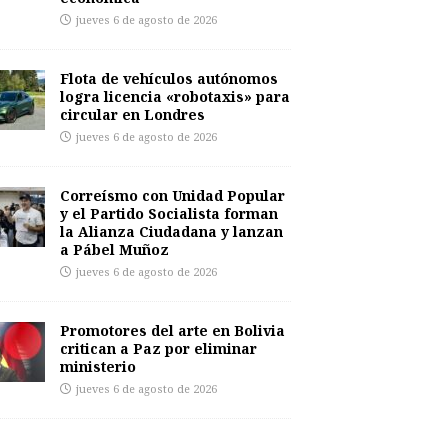
jueves 6 de agosto de 2026
Flota de vehículos autónomos
logra licencia «robotaxis» para
circular en Londres
jueves 6 de agosto de 2026
Correísmo con Unidad Popular
y el Partido Socialista forman
la Alianza Ciudadana y lanzan
a Pábel Muñoz
jueves 6 de agosto de 2026
Promotores del arte en Bolivia
critican a Paz por eliminar
ministerio
jueves 6 de agosto de 2026