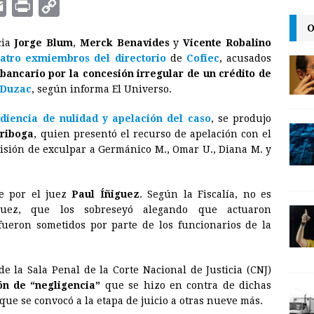
E
P
C
m
r
o
O
cia
Jorge Blum
,
Merck Benavides
y
Vicente Robalino
a
i
p
atro exmiembros del directorio
de
Cofiec
, acusados
i
n
y
bancario por la concesión irregular de un crédito de
 Duzac
l
, según informa El Universo.
t
L
i
udiencia de nulidad y apelación del caso
, se produjo
n
iriboga
, quien presentó el recurso de apelación con el
cisión de exculpar a Germánico M., Omar U., Diana M. y
k
te por el juez
Paul Íñiguez
. Según la Fiscalía, no es
uez, que los sobreseyó alegando que actuaron
ueron sometidos por parte de los funcionarios de la
e la Sala Penal de la Corte Nacional de Justicia (CNJ)
ón de “negligencia”
que se hizo en contra de dichas
que se convocó a la etapa de juicio a otras nueve más.