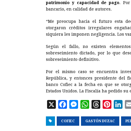
patrimonio y capacidad de pago
. Por
bancario, en calidad de autores.
“Me preocupa hacia el futuro esta de
otorgaron créditos irregulares engañ
siquiera les imponen negligencia. Los van
Según el fallo, no existen elemento
sobreseimiento dictado, por lo que des
sobreseimiento definitivo.
Por el mismo caso se encuentra inve
República, y entonces presidente del 
banco Cofiec a la fecha en que se otor
Estados Unidos. La Fiscalía ha pedido su 
X
F
M
W
T
P
L
a
e
h
h
i
i
COFIEC
c
s
GASTÓN DUZAC
a
r
n
n
PE
e
s
t
e
t
k