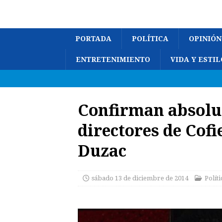
PORTADA
POLÍTICA
OPINIÓN
ENTRETENIMIENTO
VIDA Y ESTIL
Confirman absolu
directores de Cofi
Duzac
sábado 13 de diciembre de 2014
Políti