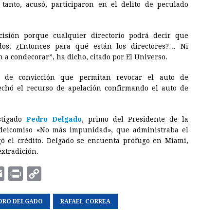
 tanto, acusó, participaron en el delito de peculado
cisión porque cualquier directorio podrá decir que
ados. ¿Entonces para qué están los directores?… Ni
 a condecorar”, ha dicho, citado por El Universo.
s de convicción que permitan revocar el auto de
echó el recurso de apelación confirmando el auto de
stigado
Pedro Delgado
, primo del Presidente de la
fideicomiso «No más impunidad», que administraba el
gó el crédito. Delgado se encuenta prófugo en Miami,
extradición.
E
P
C
m
r
o
DRO DELGADO
a
i
p
RAFAEL CORREA
i
n
y