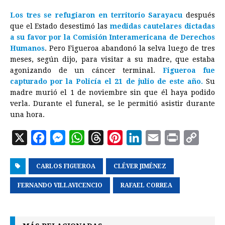
Los tres se refugiaron en territorio Sarayacu
después
que el Estado desestimó las
medidas cautelares dictadas
a su favor por la Comisión Interamericana de Derechos
Humanos
. Pero Figueroa abandonó la selva luego de tres
meses, según dijo, para visitar a su madre, que estaba
agonizando de un cáncer terminal.
Figueroa fue
capturado por la Policía el 21 de julio de este año.
Su
madre murió el 1 de noviembre sin que él haya podido
verla. Durante el funeral, se le permitió asistir durante
una hora.
X
F
M
W
T
P
L
E
P
C
a
e
h
h
i
i
m
r
o
CARLOS FIGUEROA
c
s
a
r
CLÉVER JIMÉNEZ
n
n
a
i
p
e
s
t
e
t
k
i
n
y
FERNANDO VILLAVICENCIO
RAFAEL CORREA
b
e
s
a
e
e
l
t
L
o
n
A
d
r
d
i