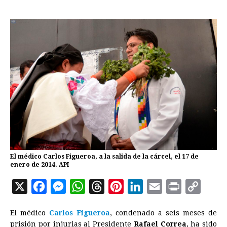
El médico Carlos Figueroa, a la salida de la cárcel, el 17 de
enero de 2014. API
X
F
M
W
T
P
L
E
P
C
a
e
h
h
i
i
m
r
o
El médico
Carlos Figueroa
, condenado a seis meses de
c
s
a
r
n
n
a
i
p
prisión por injurias al Presidente
Rafael Correa
, ha sido