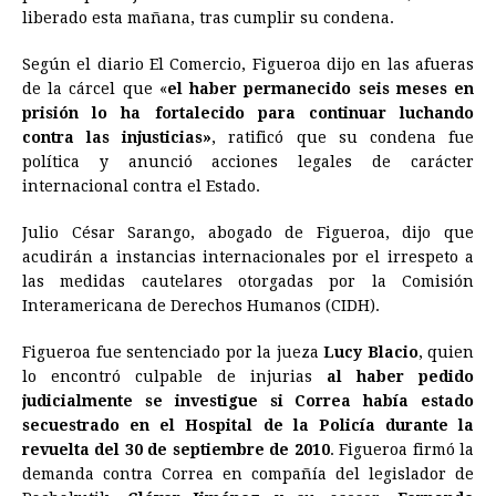
e
s
t
e
t
k
i
n
y
liberado esta mañana, tras cumplir su condena.
b
e
s
a
e
e
l
t
L
Según el diario El Comercio, Figueroa dijo en las afueras
o
n
A
d
r
d
i
de la cárcel que «
el haber permanecido seis meses en
o
g
p
s
e
I
n
prisión lo ha fortalecido para continuar luchando
contra las injusticias»
, ratificó que su condena fue
k
e
p
s
n
k
política y anunció acciones legales de carácter
r
t
internacional contra el Estado.
Julio César Sarango, abogado de Figueroa, dijo que
acudirán a instancias internacionales por el irrespeto a
las medidas cautelares otorgadas por la Comisión
Interamericana de Derechos Humanos (CIDH).
Figueroa fue sentenciado por la jueza
Lucy Blacio
, quien
lo encontró culpable de injurias
al haber pedido
judicialmente se investigue si Correa había estado
secuestrado en el Hospital de la Policía durante la
revuelta del 30 de septiembre de 2010
. Figueroa firmó la
demanda contra Correa en compañía del legislador de