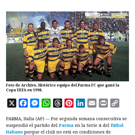
Foto de Archivo, Histórico equipo del Parma FC que ganó la
Copa UEFA en 1998.
X
F
M
W
T
P
L
E
P
C
a
e
h
h
i
i
m
r
o
PARMA, Italia (AP) — Por segunda semana consecutiva se
c
s
a
r
n
n
a
i
p
suspendió el partido del
Parma
en la Serie A del
fútbol
e
s
t
e
t
k
i
n
y
italiano
porque el club no está en condiciones de