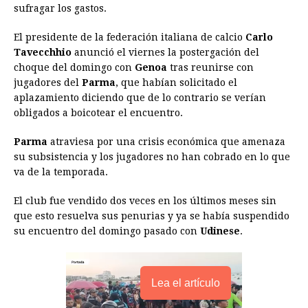
sufragar los gastos.
b
e
s
a
e
e
l
t
L
o
n
A
d
r
d
i
El presidente de la federación italiana de calcio
Carlo
o
g
p
s
e
I
n
Tavecchhio
anunció el viernes la postergación del
choque del domingo con
Genoa
tras reunirse con
k
e
p
s
n
k
jugadores del
Parma
, que habían solicitado el
r
t
aplazamiento diciendo que de lo contrario se verían
obligados a boicotear el encuentro.
Parma
atraviesa por una crisis económica que amenaza
su subsistencia y los jugadores no han cobrado en lo que
va de la temporada.
El club fue vendido dos veces en los últimos meses sin
que esto resuelva sus penurias y ya se había suspendido
su encuentro del domingo pasado con
Udinese
.
Lea el artículo