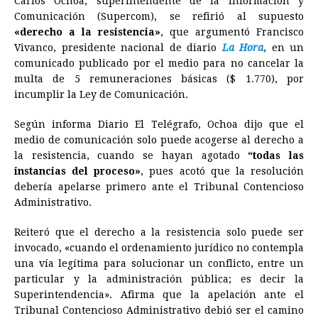
Carlos Ochoa, superintendente de la Información y
c
s
a
r
n
n
a
i
p
Comunicación (Supercom), se refirió al supuesto
e
s
t
e
t
k
i
n
y
«derecho a la resistencia»
, que argumentó Francisco
Vivanco, presidente nacional de diario
b
e
s
a
e
e
La Hora
l
t
, en un
L
comunicado publicado por el medio para no cancelar la
o
n
A
d
r
d
i
multa de 5 remuneraciones básicas ($ 1.770), por
o
g
p
s
e
I
n
incumplir la Ley de Comunicación.
k
e
p
s
n
k
Según informa Diario El Telégrafo, Ochoa dijo que el
r
t
medio de comunicación solo puede acogerse al derecho a
la resistencia, cuando se hayan agotado
“todas las
instancias del proceso»
, pues acotó que la resolución
debería apelarse primero ante el Tribunal Contencioso
Administrativo.
Reiteró que el derecho a la resistencia solo puede ser
invocado, «cuando el ordenamiento jurídico no contempla
una vía legítima para solucionar un conflicto, entre un
particular y la administración pública; es decir la
Superintendencia». Afirma que la apelación ante el
Tribunal Contencioso Administrativo debió ser el camino