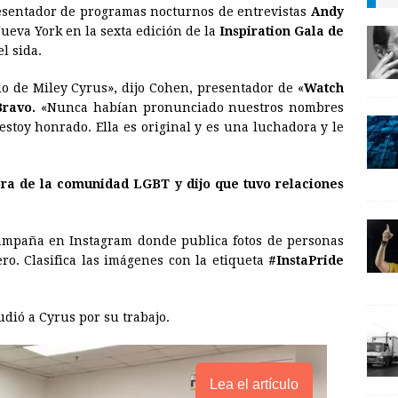
esentador de programas nocturnos de entrevistas
Andy
a
i
p
ueva York en la sexta edición de la
Inspiration Gala de
i
n
y
l sida.
l
t
L
o de Miley Cyrus», dijo Cohen, presentador de «
Watch
i
Bravo.
«Nunca habían pronunciado nuestros nombres
n
estoy honrado. Ella es original y es una luchadora y le
k
ora de la comunidad LGBT y dijo que tuvo relaciones
ampaña en Instagram donde publica fotos de personas
ro. Clasifica las imágenes con la etiqueta
#InstaPride
dió a Cyrus por su trabajo.
Lea el artículo