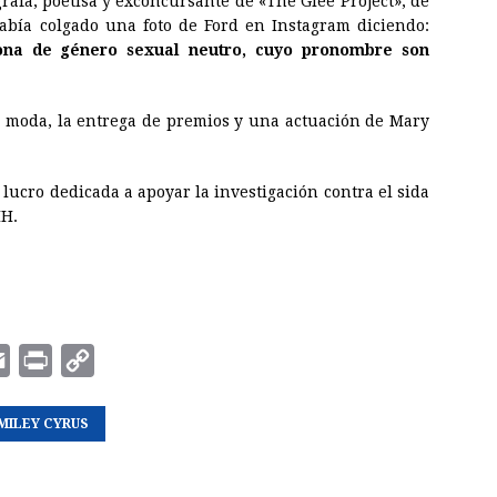
grafa, poetisa y exconcursante de «The Glee Project», de
abía colgado una foto de Ford en Instagram diciendo:
rsona de género sexual neutro, cuyo pronombre son
de moda, la entrega de premios y una actuación de Mary
ucro dedicada a apoyar la investigación contra el sida
IH.
E
P
C
m
r
o
MILEY CYRUS
a
i
p
i
n
y
l
t
L