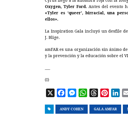
Cyrus llegó a la alfombra roja con la fotó
Oxygen, Tyler Ford.
Antes del evento h
«Tyler es ‘queer’, birracial, una pe
ellos».
La Inspiration Gala incluyó un desfile 
J. Blige.
amFAR es una organización sin ánimo de l
y la prevención y la educación sobre el V
___
(I)
X
F
M
W
T
P
L
a
e
h
h
i
i
ANDY COHEN
c
s
a
GALA AMFAR
r
n
n
e
s
t
e
t
k
b
e
s
a
e
e