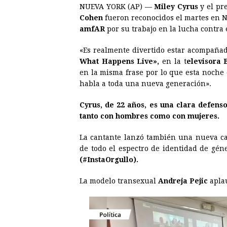
NUEVA YORK (AP) —
Miley Cyrus
y el pr
c
s
a
r
n
n
Cohen
fueron reconocidos el martes en N
e
s
t
e
t
k
amfAR
por su trabajo en la lucha contra e
b
e
s
a
e
e
«Es realmente divertido estar acompañad
o
n
A
d
r
d
What Happens Live»,
en la t
elevisora 
o
g
p
s
e
I
en la misma frase por lo que esta noche 
habla a toda una nueva generación».
k
e
p
s
n
r
t
Cyrus, de 22 años, es una clara defens
tanto con hombres como con mujeres.
La cantante lanzó también una nueva c
de todo el espectro de identidad de géne
(#InstaOrgullo).
La modelo transexual
Andreja Pejic
aplau