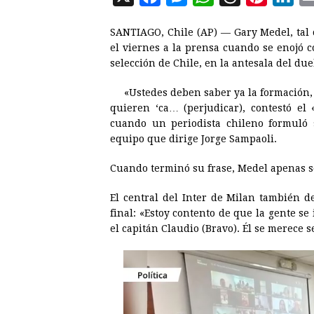
a
e
h
h
i
i
SANTIAGO, Chile (AP) — Gary Medel, tal 
c
s
a
r
n
n
el viernes a la prensa cuando se enojó 
e
s
t
e
t
k
selección de Chile, en la antesala del due
b
e
s
a
e
e
«Ustedes deben saber ya la formación,
o
n
A
d
r
d
quieren ‘ca… (perjudicar), contestó el
o
g
p
s
e
I
cuando un periodista chileno formuló
equipo que dirige Jorge Sampaoli.
k
e
p
s
n
r
t
Cuando terminó su frase, Medel apenas s
El central del Inter de Milan también d
final: «Estoy contento de que la gente se 
el capitán Claudio (Bravo). Él se merece se