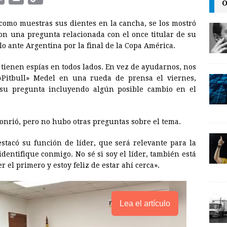
O
m
r
o
como muestras sus dientes en la cancha, se los mostró
a
i
p
con una pregunta relacionada con el once titular de su
i
n
y
lo ante Argentina por la final de la Copa América.
l
t
L
 tienen espías en todos lados. En vez de ayudarnos, nos
i
 «Pitbull» Medel en una rueda de prensa el viernes,
n
 su pregunta incluyendo algún posible cambio en el
k
onrió, pero no hubo otras preguntas sobre el tema.
estacó su función de líder, que será relevante para la
identifique conmigo. No sé si soy el líder, también está
r el primero y estoy feliz de estar ahí cerca».
Lea el artículo