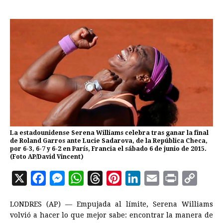
La estadounidense Serena Williams celebra tras ganar la final
de Roland Garros ante Lucie Sadarova, de la República Checa,
por 6-3, 6-7 y 6-2 en París, Francia el sábado 6 de junio de 2015.
(Foto AP/David Vincent)
X
F
M
W
T
P
L
E
P
C
a
e
h
h
i
i
m
r
o
LONDRES (AP) — Empujada al límite, Serena Williams
c
s
a
r
n
n
a
i
p
volvió a hacer lo que mejor sabe: encontrar la manera de
e
s
t
e
t
k
i
n
y