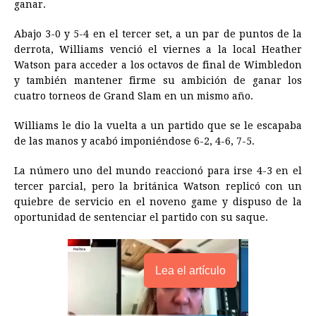
ganar.
b
e
s
a
e
e
l
t
L
Abajo 3-0 y 5-4 en el tercer set, a un par de puntos de la
o
n
A
d
r
d
i
derrota, Williams venció el viernes a la local Heather
o
g
p
s
e
I
n
Watson para acceder a los octavos de final de Wimbledon
y también mantener firme su ambición de ganar los
k
e
p
s
n
k
cuatro torneos de Grand Slam en un mismo año.
r
t
Williams le dio la vuelta a un partido que se le escapaba
de las manos y acabó imponiéndose 6-2, 4-6, 7-5.
La número uno del mundo reaccionó para irse 4-3 en el
tercer parcial, pero la británica Watson replicó con un
quiebre de servicio en el noveno game y dispuso de la
oportunidad de sentenciar el partido con su saque.
Lea el artículo