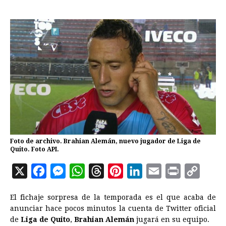
Foto de archivo. Brahian Alemán, nuevo jugador de Liga de
Quito. Foto API.
X
F
M
W
T
P
L
E
P
C
a
e
h
h
i
i
m
r
o
El fichaje sorpresa de la temporada es el que acaba de
c
s
a
r
n
n
a
i
p
anunciar hace pocos minutos la cuenta de Twitter oficial
e
s
t
e
t
k
i
n
y
de
Liga de Quito
,
Brahian Alemán
jugará en su equipo.