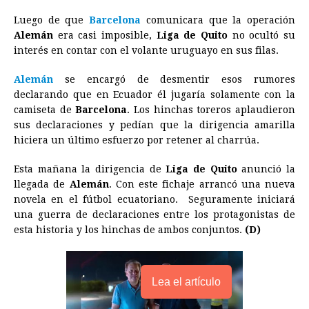
b
e
s
a
e
e
l
t
L
Luego de que
Barcelona
comunicara que la operación
o
n
A
d
r
d
i
Alemán
era casi imposible,
Liga de Quito
no ocultó su
o
g
p
s
e
I
n
interés en contar con el volante uruguayo en sus filas.
k
e
p
s
n
k
Alemán
se encargó de desmentir esos rumores
r
t
declarando que en Ecuador él jugaría solamente con la
camiseta de
Barcelona
. Los hinchas toreros aplaudieron
sus declaraciones y pedían que la dirigencia amarilla
hiciera un último esfuerzo por retener al charrúa.
Esta mañana la dirigencia de
Liga de Quito
anunció la
llegada de
Alemán
. Con este fichaje arrancó una nueva
novela en el fútbol ecuatoriano. Seguramente iniciará
una guerra de declaraciones entre los protagonistas de
esta historia y los hinchas de ambos conjuntos.
(D)
Lea el artículo