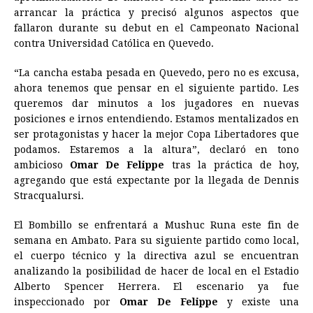
arrancar la práctica y precisó algunos aspectos que
o
n
A
d
r
d
i
fallaron durante su debut en el Campeonato Nacional
o
g
p
s
e
I
n
contra Universidad Católica en Quevedo.
k
e
p
s
n
k
“La cancha estaba pesada en Quevedo, pero no es excusa,
r
t
ahora tenemos que pensar en el siguiente partido. Les
queremos dar minutos a los jugadores en nuevas
posiciones e irnos entendiendo. Estamos mentalizados en
ser protagonistas y hacer la mejor Copa Libertadores que
podamos. Estaremos a la altura”, declaró en tono
ambicioso
Omar De Felippe
tras la práctica de hoy,
agregando que está expectante por la llegada de Dennis
Stracqualursi.
El Bombillo se enfrentará a Mushuc Runa este fin de
semana en Ambato. Para su siguiente partido como local,
el cuerpo técnico y la directiva azul se encuentran
analizando la posibilidad de hacer de local en el Estadio
Alberto Spencer Herrera. El escenario ya fue
inspeccionado por
Omar De Felippe
y existe una