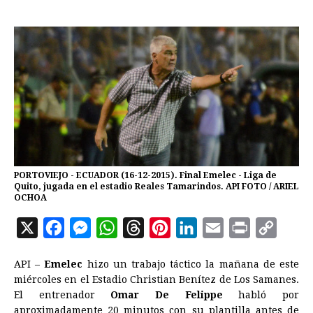
PORTOVIEJO - ECUADOR (16-12-2015). Final Emelec - Liga de
Quito, jugada en el estadio Reales Tamarindos. API FOTO / ARIEL
OCHOA
X
F
M
W
T
P
L
E
P
C
a
e
h
h
i
i
m
r
o
API –
Emelec
hizo un trabajo táctico la mañana de este
c
s
a
r
n
n
a
i
p
miércoles en el Estadio Christian Benítez de Los Samanes.
e
s
t
e
t
k
i
n
y
El entrenador
Omar De Felippe
habló por
aproximadamente 20 minutos con su plantilla antes de
b
e
s
a
e
e
l
t
L