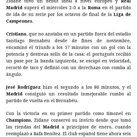
Zidane tuvo un debut ideal a nivel europeo y
Real
Madrid
superó el miércoles 2-0 a la
b
e
s
a
e
e
Roma
l
en el partido
t
L
de ida de su serie por los octavos de final de la
Liga de
o
n
A
d
r
d
i
Campeones
.
o
g
p
s
e
I
n
Cristiano
, que no anotaba en un partido fuera del estadio
k
e
p
s
n
k
Santiago Bernabéu desde de fines de noviembre,
r
t
encaminó el triunfo a los 57 minutos con un gol con la
potencia y destreza sello de la casa: el portugués recibió
un pase por la banda izquierda, se escapó en velocidad,
recortó de taco y definió con un derechazo con comba al
ángulo.
Jesé Rodríguez
hizo el segundo a los 86 minutos, y el
Madrid
consiguió un resultado inmejorable rumbo al
partido de vuelta en el Bernabéu.
Con la victoria en su primer partido como timonel en
Champions
, Zidane conservó su invicto desde que tomó
las riendas del
Madrid
a principios de enero, cuando
reemplazó a Rafa Benítez. El club español tiene ahora seis