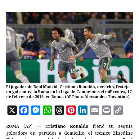
El jugador de Real Madrid, Cristiano Ronaldo, derecha, festeja
un gol contra la Roma en la Liga de Campeones el miÈrcoles, 17
de febrero de 2016, en Roma. (AP Photo/Alessandra Tarantino)
X
F
M
W
T
P
L
E
P
C
a
e
h
h
i
i
m
r
o
ROMA (AP) —
Cristiano Ronaldo
frenó su sequía
c
s
a
r
n
n
a
i
p
goleadora en partidos a domicilio, el técnico Zinedine
e
s
t
e
t
k
i
n
y