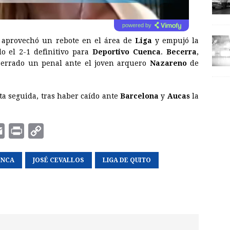
powered by
aprovechó un rebote en el área de
Liga
y empujó la
do el 2-1 definitivo para
Deportivo Cuenca
.
Becerra
,
a errado un penal ante el joven arquero
Nazareno
de
a seguida, tras haber caído ante
Barcelona
y
Aucas
la
E
P
C
m
r
o
ENCA
a
i
JOSÉ CEVALLOS
p
LIGA DE QUITO
i
n
y
l
t
L
i
n