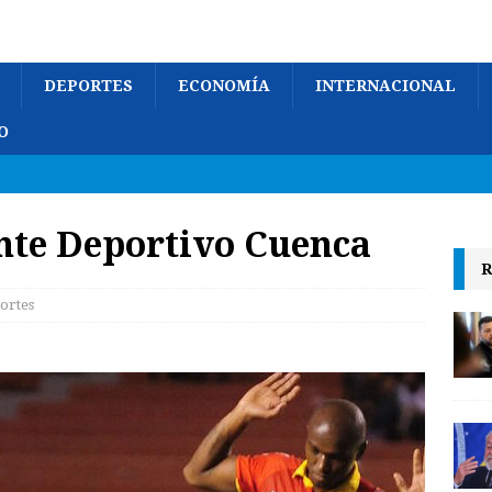
DEPORTES
ECONOMÍA
INTERNACIONAL
O
ante Deportivo Cuenca
R
ortes