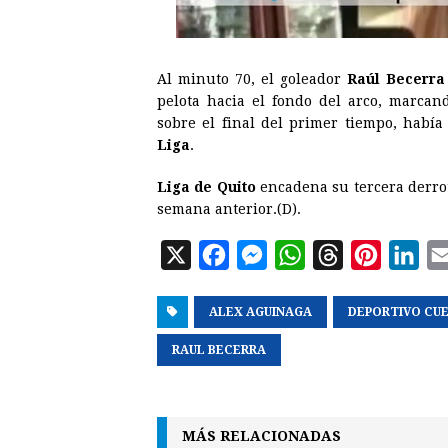
Al minuto 70, el goleador
Raúl Becerra
pelota hacia el fondo del arco, marcan
sobre el final del primer tiempo, habí
Liga
.
Liga de Quito
encadena su tercera derrot
semana anterior.(D).
X
F
M
W
T
P
L
a
e
h
h
i
i
ALEX AGUINAGA
c
s
a
r
DEPORTIVO CU
n
n
e
s
t
e
t
k
RAUL BECERRA
b
e
s
a
e
e
o
n
A
d
r
d
o
g
p
s
e
I
MÁS RELACIONADAS