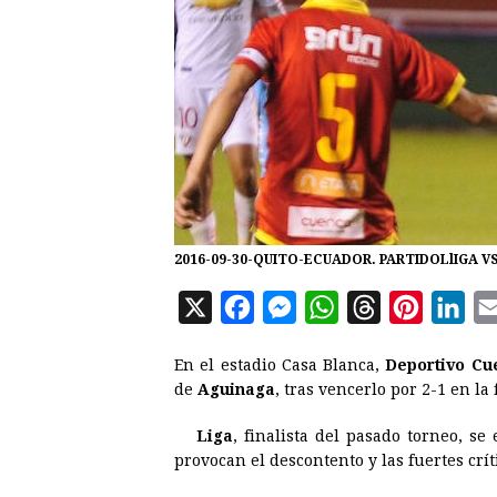
2016-09-30-QUITO-ECUADOR. PARTIDOLlIGA V
X
F
M
W
T
P
L
a
e
h
h
i
i
En el estadio Casa Blanca,
Deportivo Cu
c
s
a
r
n
n
de
Aguinaga
, tras vencerlo por 2-1 en la
e
s
t
e
t
k
Liga
, finalista del pasado torneo, s
b
e
s
a
e
e
provocan el descontento y las fuertes crít
o
n
A
d
r
d