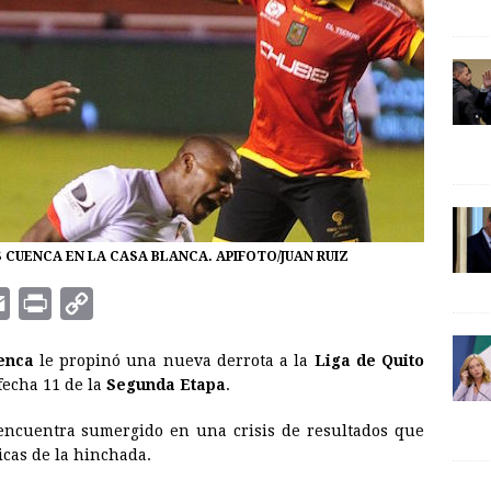
S CUENCA EN LA CASA BLANCA. APIFOTO/JUAN RUIZ
E
P
C
m
r
o
enca
le propinó una nueva derrota a la
Liga de Quito
a
i
p
 fecha 11 de la
Segunda Etapa
.
i
n
y
e encuentra sumergido en una crisis de resultados que
l
t
L
icas de la hinchada.
i