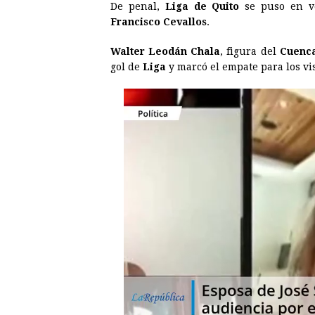
o
g
p
s
e
I
De penal,
Liga de Quito
se puso en ve
Francisco Cevallos
.
k
e
p
s
n
r
t
Walter Leodán Chala
, figura del
Cuenc
gol de
Liga
y marcó el empate para los vis