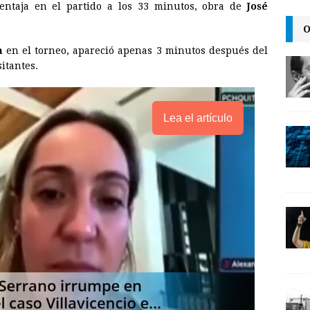
n
ntaja en el partido a los 33 minutos, obra de
José
k
O
a
en el torneo, apareció apenas 3 minutos después del
itantes.
Lea el artículo