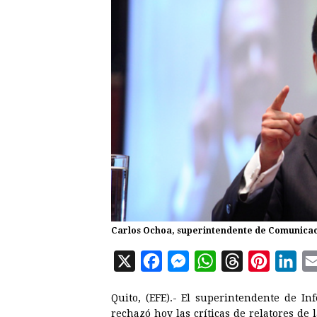
Carlos Ochoa, superintendente de Comunicaci
X
F
M
W
T
P
L
a
e
h
h
i
i
Quito, (EFE).- El superintendente de 
c
s
a
r
n
n
rechazó hoy las críticas de relatores de 