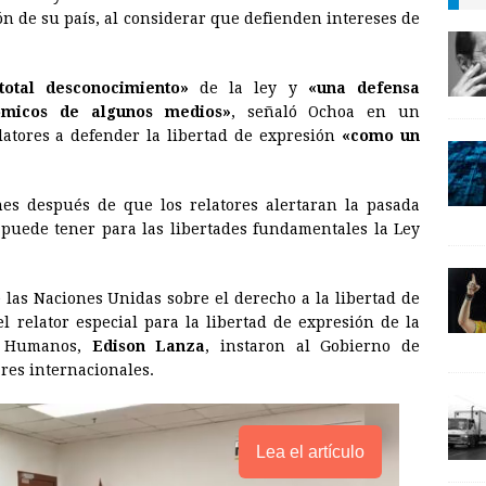
i
n
y
n de su país, al considerar que defienden intereses de
l
t
L
i
otal desconocimiento»
de la ley y
«una defensa
n
nómicos de algunos medios»
, señaló Ochoa en un
atores a defender la libertad de expresión
«como un
k
es después de que los relatores alertaran la pasada
 puede tener para las libertades fundamentales la Ley
 las Naciones Unidas sobre el derecho a la libertad de
l relator especial para la libertad de expresión de la
s Humanos,
Edison Lanza
, instaron al Gobierno de
res internacionales.
Lea el artículo