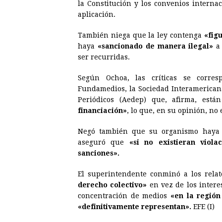
la Constitución y los convenios interna
aplicación.
También niega que la ley contenga
«figu
haya
«sancionado de manera ilegal»
a 
ser recurridas.
Según Ochoa, las críticas se corres
Fundamedios, la Sociedad Interamericana
Periódicos (Aedep) que, afirma, est
financiación»
, lo que, en su opinión, no e
Negó también que su organismo haya a
aseguró que
«si no existieran viola
sanciones».
El superintendente conminó a los relat
derecho colectivo»
en vez de los interes
concentración de medios
«en la regió
«definitivamente representan».
EFE (I)