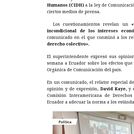
e
s
t
e
t
k
Humanos (CIDH)
a la ley de Comunicació
ciertos medios de prensa.
b
e
s
a
e
e
o
n
A
d
r
d
Los cuestionamientos revelan un
«t
o
g
p
s
e
I
incondicional de los intereses eco
comunicado en el que conminó a los rel
k
e
p
s
n
derecho colectivo».
r
t
El superintendente expresó sus opinion
semana a
Ecuador
sobre los efectos que
Orgánica de Comunicación del país.
En un comunicado, el relator especial de
opinión y de expresión,
David Kaye,
y e
Comisión Interamericana de Derecho
Ecuador
a adecuar la norma a los estánda