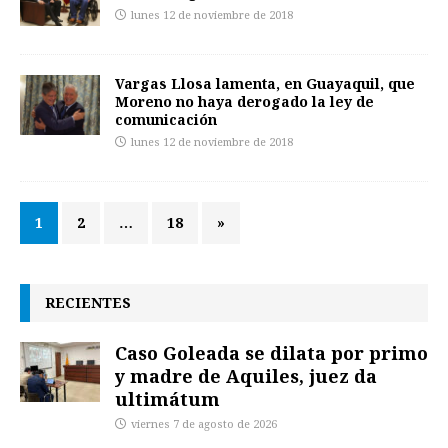
lunes 12 de noviembre de 2018
Vargas Llosa lamenta, en Guayaquil, que
Moreno no haya derogado la ley de
comunicación
lunes 12 de noviembre de 2018
1
2
…
18
»
RECIENTES
Caso Goleada se dilata por primo
y madre de Aquiles, juez da
ultimátum
viernes 7 de agosto de 2026