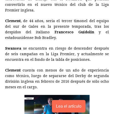
convertirlo en el nuevo técnico del club de la Liga
b
e
s
a
e
e
l
t
L
Premier inglesa.
o
n
A
d
r
d
i
o
g
p
s
e
I
n
Clement
, de 44 años, sería el tercer timonel del equipo
del sur de Gales en la presente temporada, tras los
k
e
p
s
n
k
despidos del italiano
Francesco Guidolin
y el
r
t
estadounidense Bob Bradley.
Swansea
se encuentra en riesgo de descender después
de seis campañas en la Liga Premier, y actualmente se
encuentra en el fondo de la tabla de posiciones.
Clement
cuenta con menos de un año de experiencia
como técnico, luego de separarse del Derby de segunda
división inglesa en febrero de 2016 después de sólo ocho
meses en el cargo.
Lea el artículo