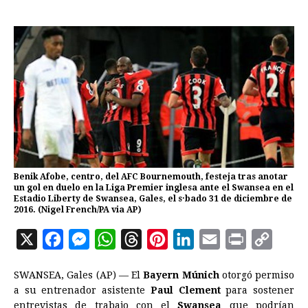
Benik Afobe, centro, del AFC Bournemouth, festeja tras anotar
un gol en duelo en la Liga Premier inglesa ante el Swansea en el
Estadio Liberty de Swansea, Gales, el s·bado 31 de diciembre de
2016. (Nigel French/PA via AP)
X
F
M
W
T
P
L
E
P
C
a
e
h
h
i
i
m
r
o
SWANSEA, Gales (AP) — El
Bayern Múnich
otorgó permiso
c
s
a
r
n
n
a
i
p
a su entrenador asistente
Paul Clement
para sostener
e
s
t
e
t
k
i
n
y
entrevistas de trabajo con el
Swansea
que podrían