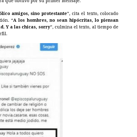
ntra que obtuvo por su primer mensaje.
ólico amigos, sino protestante
”, cita el texto, colocado
ión. “
A los hombres, no sean hipócritas, lo piensan
d. Y a las chicas, sorry
”, culmina el texto, al tiempo de
fil.