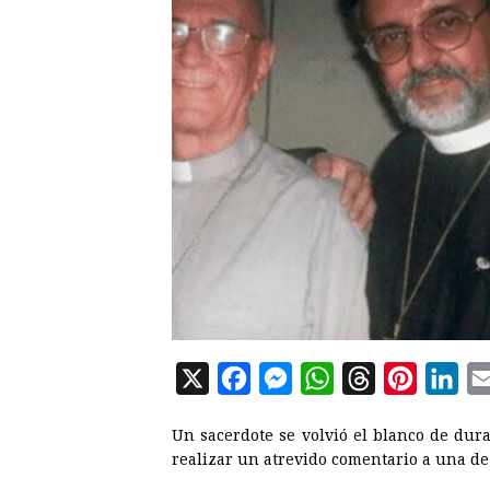
X
F
M
W
T
P
L
a
e
h
h
i
i
Un sacerdote se volvió el blanco de duras
c
s
a
r
n
n
realizar un atrevido comentario a una de
e
s
t
e
t
k