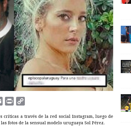
E
P
C
m
r
o
 críticas a través de la red social Instagram, luego de
a
i
p
 las fotos de la sensual modelo uruguaya Sol Pérez.
i
n
y