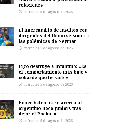
relaciones
miércoles 5 de agosto de 2026
El intercambio de insultos con
dirigentes del Remo se suma a
las polémicas de Neymar
miércoles 5 de agosto de 2026
Figo destruye a Infantino: «Es
el comportamiento más bajo y
cobarde que he visto»
miércoles 5 de agosto de 2026
Enner Valencia se acerca al
argentino Boca Juniors tras
dejar el Pachuca
miércoles 5 de agosto de 2026