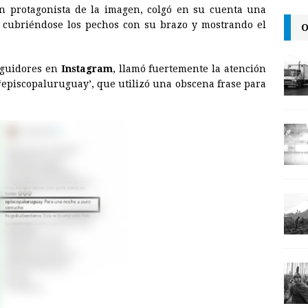
en protagonista de la imagen, colgó en su cuenta una
l
t
L
cubriéndose los pechos con su brazo y mostrando el
O
i
n
eguidores en
Instagram
, llamó fuertemente la atención
k
‘episcopaluruguay’, que utilizó una obscena frase para