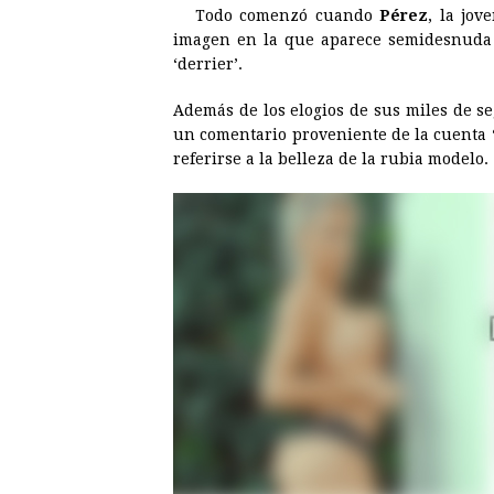
Todo comenzó cuando
Pérez
, la jov
b
e
s
a
e
e
imagen en la que aparece semidesnuda 
o
n
A
d
r
d
‘derrier’.
o
g
p
s
e
I
Además de los elogios de sus miles de s
k
e
p
s
n
un comentario proveniente de la cuenta 
r
t
referirse a la belleza de la rubia modelo.