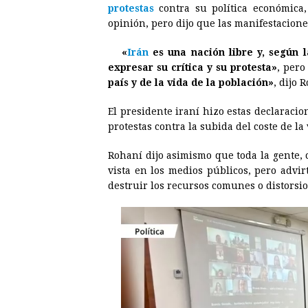
protestas
contra su política económica
e
s
t
e
t
k
opinión, pero dijo que las manifestacione
b
e
s
a
e
e
«
Irán
es una nación libre y, según l
o
n
A
d
r
d
expresar su crítica y su protesta»
, pero
o
g
p
s
e
I
país y de la vida de la población»
, dijo 
k
e
p
s
n
El presidente iraní hizo estas declaraci
r
t
protestas contra la subida del coste de la 
Rohaní dijo asimismo que toda la gente,
vista en los medios públicos, pero advi
destruir los recursos comunes o distorsio