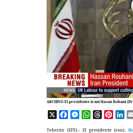
ARCHIVO El presidente iraní Hasan Rohaní (Pre
X
F
M
W
T
P
L
a
e
h
h
i
i
Teherán (EFE).- El presidente iraní,
H
c
s
a
r
n
n