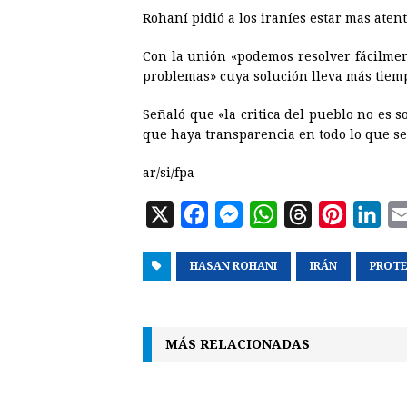
Rohaní pidió a los iraníes estar mas atent
Con la unión «podemos resolver fácilmen
problemas» cuya solución lleva más tiemp
Señaló que «la critica del pueblo no es s
que haya transparencia en todo lo que se
ar/si/fpa
X
F
M
W
T
P
L
a
e
h
h
i
i
HASAN ROHANI
c
s
a
IRÁN
r
n
PROT
n
e
s
t
e
t
k
b
e
s
a
e
e
MÁS RELACIONADAS
o
n
A
d
r
d
o
g
p
s
e
I
k
e
p
s
n