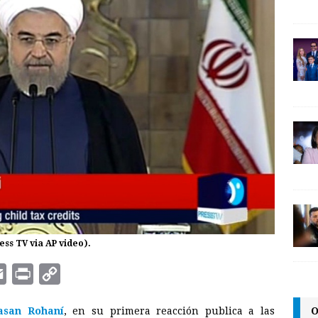
ss TV via AP video).
E
P
C
m
r
o
O
asan Rohaní
, en su primera reacción publica a las
a
i
p