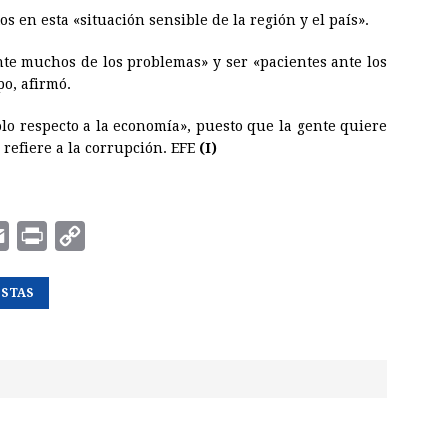
os en esta «situación sensible de la región y el país».
te muchos de los problemas» y ser «pacientes ante los
o, afirmó.
olo respecto a la economía», puesto que la gente quiere
 refiere a la corrupción. EFE
(I)
E
P
C
m
r
o
ESTAS
a
i
p
i
n
y
l
t
L
i
n
k