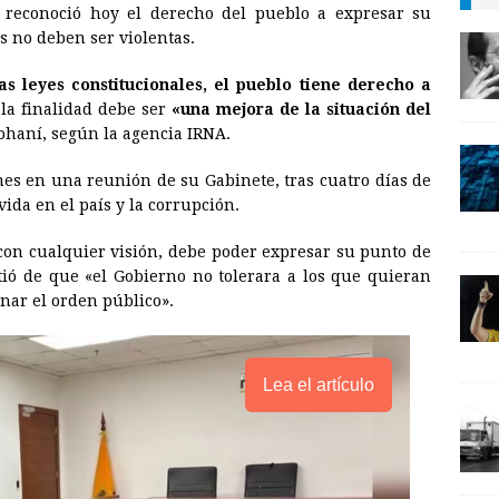
, reconoció hoy el derecho del pueblo a expresar su
i
n
y
s no deben ser violentas.
l
t
L
as leyes constitucionales, el pueblo tiene derecho a
i
 la finalidad debe ser
«una mejora de la situación del
n
Rohaní, según la agencia IRNA.
k
ones en una reunión de su Gabinete, tras cuatro días de
vida en el país y la corrupción.
 con cualquier visión, debe poder expresar su punto de
rtió de que «el Gobierno no tolerara a los que quieran
nar el orden público».
Lea el artículo