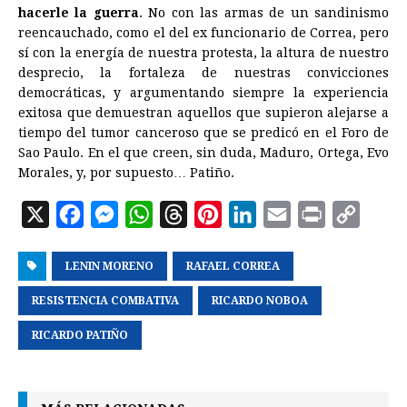
hacerle la guerra
. No con las armas de un sandinismo
reencauchado, como el del ex funcionario de Correa, pero
sí con la energía de nuestra protesta, la altura de nuestro
desprecio, la fortaleza de nuestras convicciones
democráticas, y argumentando siempre la experiencia
exitosa que demuestran aquellos que supieron alejarse a
tiempo del tumor canceroso que se predicó en el Foro de
Sao Paulo. En el que creen, sin duda, Maduro, Ortega, Evo
Morales, y, por supuesto… Patiño.
X
F
M
W
T
P
L
E
P
C
a
e
h
h
i
i
m
r
o
LENIN MORENO
c
s
a
RAFAEL CORREA
r
n
n
a
i
p
e
s
t
e
t
k
i
n
y
RESISTENCIA COMBATIVA
RICARDO NOBOA
b
e
s
a
e
e
l
t
L
RICARDO PATIÑO
o
n
A
d
r
d
i
o
g
p
s
e
I
n
k
e
p
s
n
k