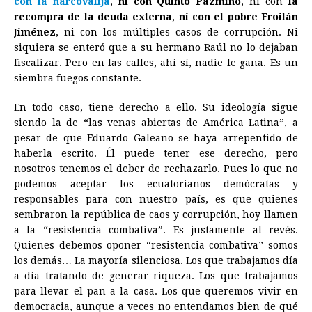
con la narcovalija
,
ni con Quinto Pazmiño
, ni con
la
recompra de la deuda externa
,
ni con el pobre Froilán
Jiménez
, ni con los múltiples casos de corrupción. Ni
siquiera se enteró que a su hermano Raúl no lo dejaban
fiscalizar. Pero en las calles, ahí sí, nadie le gana. Es un
siembra fuegos constante.
En todo caso, tiene derecho a ello. Su ideología sigue
siendo la de “las venas abiertas de América Latina”, a
pesar de que Eduardo Galeano se haya arrepentido de
haberla escrito. Él puede tener ese derecho, pero
nosotros tenemos el deber de rechazarlo. Pues lo que no
podemos aceptar los ecuatorianos demócratas y
responsables para con nuestro país, es que quienes
sembraron la república de caos y corrupción, hoy llamen
a la “resistencia combativa”. Es justamente al revés.
Quienes debemos oponer “resistencia combativa” somos
los demás… La mayoría silenciosa. Los que trabajamos día
a día tratando de generar riqueza. Los que trabajamos
para llevar el pan a la casa. Los que queremos vivir en
democracia, aunque a veces no entendamos bien de qué