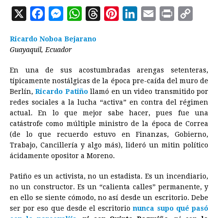
X
F
M
W
T
P
L
E
P
C
a
e
h
h
i
i
m
r
o
Ricardo Noboa Bejarano
c
s
a
r
n
n
a
i
p
Guayaquil, Ecuador
e
s
t
e
t
k
i
n
y
En una de sus acostumbradas arengas setenteras,
b
e
s
a
e
e
l
t
L
típicamente nostálgicas de la época pre-caída del muro de
o
n
A
d
r
d
i
Berlín,
Ricardo Patiño
llamó en un video transmitido por
o
g
p
s
e
I
n
redes sociales a la lucha “activa” en contra del régimen
actual. En lo que mejor sabe hacer, pues fue una
k
e
p
s
n
k
catástrofe como múltiple ministro de la época de Correa
r
t
(de lo que recuerdo estuvo en Finanzas, Gobierno,
Trabajo, Cancillería y algo más), lideró un mitin político
ácidamente opositor a Moreno.
Patiño es un activista, no un estadista. Es un incendiario,
no un constructor. Es un “calienta calles” permanente, y
en ello se siente cómodo, no así desde un escritorio. Debe
ser por eso que desde el escritorio
nunca supo qué pasó