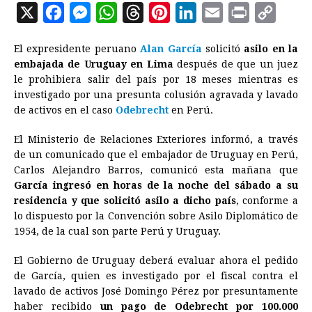
X
F
M
W
T
P
L
E
P
C
a
e
h
h
i
i
m
r
o
El expresidente peruano
Alan García
solicitó
asilo en la
c
s
a
r
n
n
a
i
p
embajada de Uruguay en Lima
después de que un juez
e
s
t
e
t
k
i
n
y
le prohibiera salir del país por 18 meses mientras es
investigado por una presunta colusión agravada y lavado
b
e
s
a
e
e
l
t
L
de activos en el caso
Odebrecht
en Perú.
o
n
A
d
r
d
i
o
g
p
s
e
I
n
El Ministerio de Relaciones Exteriores informó, a través
de un comunicado que el embajador de Uruguay en Perú,
k
e
p
s
n
k
Carlos Alejandro Barros, comunicó esta mañana que
r
t
García ingresó en horas de la noche del sábado a su
residencia y que solicitó asilo a dicho país
, conforme a
lo dispuesto por la Convención sobre Asilo Diplomático de
1954, de la cual son parte Perú y Uruguay.
El Gobierno de Uruguay deberá evaluar ahora el pedido
de García, quien es investigado por el fiscal contra el
lavado de activos José Domingo Pérez por presuntamente
haber recibido
un pago de Odebrecht por 100.000