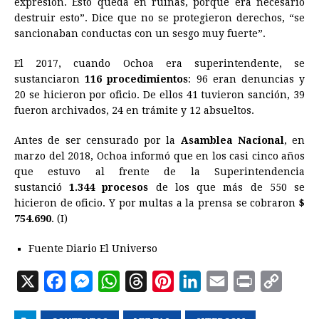
expresión. Esto queda en ruinas, porque era necesario
destruir esto”. Dice que no se protegieron derechos, “se
sancionaban conductas con un sesgo muy fuerte”.
El 2017, cuando Ochoa era superintendente, se
sustanciaron
116 procedimientos
: 96 eran denuncias y
20 se hicieron por oficio. De ellos 41 tuvieron sanción, 39
fueron archivados, 24 en trámite y 12 absueltos.
Antes de ser censurado por la
Asamblea Nacional
, en
marzo del 2018, Ochoa informó que en los casi cinco años
que estuvo al frente de la Superintendencia
sustanció
1.344 procesos
de los que más de 550 se
hicieron de oficio. Y por multas a la prensa se cobraron
$
754.690
. (I)
Fuente Diario El Universo
X
F
M
W
T
P
L
E
P
C
a
e
h
h
i
i
m
r
o