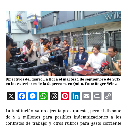
Directivos del diario La Hora el martes 1 de septiembre de 2015
en los exteriores de la Supercom, en Quito. Foto: Roger Vélez
X
F
M
W
T
P
L
E
P
C
a
e
h
h
i
i
m
r
o
La institución ya no ejecuta presupuesto, pero sí dispone
c
s
a
r
n
n
a
i
p
de $ 2 millones para posibles indemnizaciones a los
e
s
t
e
t
k
i
n
y
contratos de trabajo; y otros rubros para gasto corriente