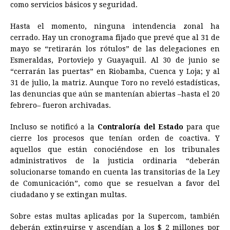
como servicios básicos y seguridad.
b
e
s
a
e
e
l
t
L
o
n
A
d
r
d
i
Hasta el momento, ninguna intendencia zonal ha
o
g
p
s
e
I
n
cerrado. Hay un cronograma fijado que prevé que al 31 de
mayo se “retirarán los rótulos” de las delegaciones en
k
e
p
s
n
k
Esmeraldas, Portoviejo y Guayaquil. Al 30 de junio se
r
t
“cerrarán las puertas” en Riobamba, Cuenca y Loja; y al
31 de julio, la matriz. Aunque Toro no reveló estadísticas,
las denuncias que aún se mantenían abiertas –hasta el 20
febrero– fueron archivadas.
Incluso se notificó a la
Contraloría del Estado
para que
cierre los procesos que tenían orden de coactiva. Y
aquellos que están conociéndose en los tribunales
administrativos de la justicia ordinaria “deberán
solucionarse tomando en cuenta las transitorias de la Ley
de Comunicación”, como que se resuelvan a favor del
ciudadano y se extingan multas.
Sobre estas multas aplicadas por la Supercom, también
deberán extinguirse y ascendían a los $ 2 millones por