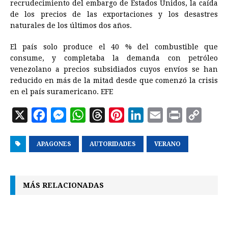
recrudecimiento del embargo de Estados Unidos, la caída
de los precios de las exportaciones y los desastres
naturales de los últimos dos años.
El país solo produce el 40 % del combustible que
consume, y completaba la demanda con petróleo
venezolano a precios subsidiados cuyos envíos se han
reducido en más de la mitad desde que comenzó la crisis
en el país suramericano. EFE
X
F
M
W
T
P
L
E
P
C
a
e
h
h
i
i
m
r
o
APAGONES
c
s
a
AUTORIDADES
r
n
n
VERANO
a
i
p
e
s
t
e
t
k
i
n
y
b
e
s
a
e
e
l
t
L
MÁS RELACIONADAS
o
n
A
d
r
d
i
o
g
p
s
e
I
n
k
e
p
s
n
k