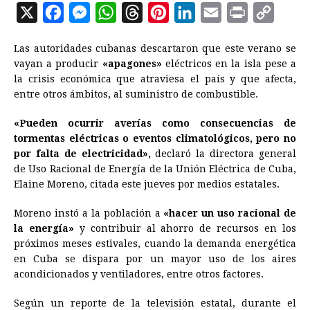
X
F
M
W
T
P
L
E
P
C
a
e
h
h
i
i
m
r
o
Las autoridades cubanas descartaron que este verano se
c
s
a
r
n
n
a
i
p
vayan a producir
«apagones»
eléctricos en la isla pese a
e
s
t
e
t
k
i
n
y
la crisis económica que atraviesa el país y que afecta,
entre otros ámbitos, al suministro de combustible.
b
e
s
a
e
e
l
t
L
o
n
A
d
r
d
i
«Pueden ocurrir averías como consecuencias de
o
g
p
s
e
I
n
tormentas eléctricas o eventos climatológicos, pero no
por falta de electricidad»,
declaró la directora general
k
e
p
s
n
k
de Uso Racional de Energía de la Unión Eléctrica de Cuba,
r
t
Elaine Moreno, citada este jueves por medios estatales.
Moreno instó a la población a
«hacer un uso racional de
la energía»
y contribuir al ahorro de recursos en los
próximos meses estivales, cuando la demanda energética
en Cuba se dispara por un mayor uso de los aires
acondicionados y ventiladores, entre otros factores.
Según un reporte de la televisión estatal, durante el