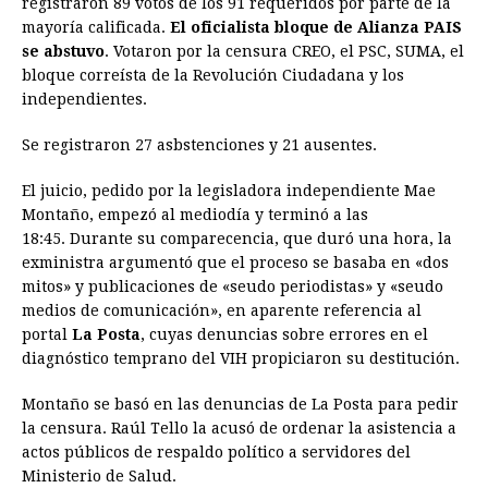
registraron 89 votos de los 91 requeridos por parte de la
mayoría calificada.
b
e
El oficialista bloque de Alianza PAIS
s
a
e
e
l
t
L
se abstuvo
. Votaron por la censura CREO, el PSC, SUMA, el
o
n
A
d
r
d
i
bloque correísta de la Revolución Ciudadana y los
o
g
p
s
e
I
n
independientes.
k
e
p
s
n
k
Se registraron 27 asbstenciones y 21 ausentes.
r
t
El juicio, pedido por la legisladora independiente Mae
Montaño, empezó al mediodía y terminó a las
18:45. Durante su comparecencia, que duró una hora, la
exministra argumentó que el proceso se basaba en «dos
mitos» y publicaciones de «seudo periodistas» y «seudo
medios de comunicación», en aparente referencia al
portal
La Posta
, cuyas denuncias sobre errores en el
diagnóstico temprano del VIH propiciaron su destitución.
Montaño se basó en las denuncias de La Posta para pedir
la censura. Raúl Tello la acusó de ordenar la asistencia a
actos públicos de respaldo político a servidores del
Ministerio de Salud.