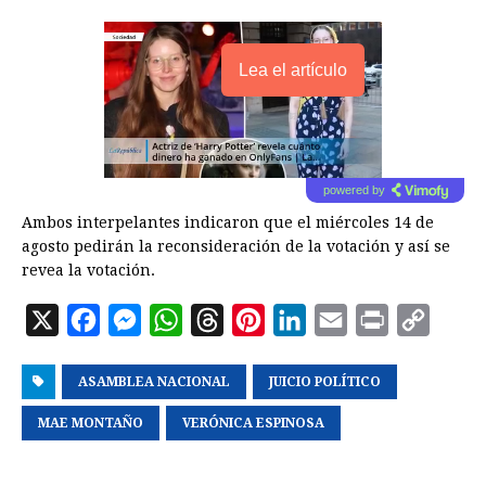
Lea el artículo
powered by
Ambos interpelantes indicaron que el miércoles 14 de
agosto pedirán la reconsideración de la votación y así se
revea la votación.
X
F
M
W
T
P
L
E
P
C
a
e
h
h
i
i
m
r
o
ASAMBLEA NACIONAL
c
s
a
r
n
JUICIO POLÍTICO
n
a
i
p
e
s
t
e
t
k
i
n
y
MAE MONTAÑO
VERÓNICA ESPINOSA
b
e
s
a
e
e
l
t
L
o
n
A
d
r
d
i