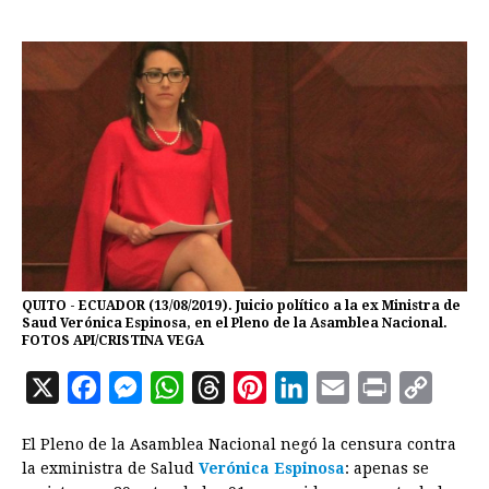
QUITO - ECUADOR (13/08/2019). Juicio político a la ex Ministra de
Saud Verónica Espinosa, en el Pleno de la Asamblea Nacional.
FOTOS API/CRISTINA VEGA
X
F
M
W
T
P
L
E
P
C
a
e
h
h
i
i
m
r
o
El Pleno de la Asamblea Nacional negó la censura contra
c
s
a
r
n
n
a
i
p
la exministra de Salud
Verónica Espinosa
: apenas se
e
s
t
e
t
k
i
n
y