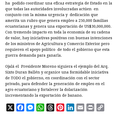
ha podido coordinar una eficaz estrategia de Estado en la
que todas las autoridades involucradas actúen en
conjunto con la misma urgencia y dedicación que
amerita un rubro que genera empleo a 250,000 familias
ecuatorianas y genera una exportación de US$30,000,000.
Con tremendo impacto en toda la economía de su cadena
de valor, hay iniciativas positivas con buenas intenciones
de los ministros de Agricultura y Comercio Exterior pero
requieren el apoyo político de todo el gobierno que esta
guerra demanda para ganarla.
Ojalá el Presidente Moreno siguiera el ejemplo del Arq.
Sixto Duran Ballén y organice una formidable iniciativa
de TODO el gobierno, en coordinación con el sector
privado, para defender la generación de empleo en el
agro ecuatoriano y fortalecer la dolarización
incrementando la exportación de banano.
X
F
M
W
T
P
L
E
P
C
a
e
h
h
i
i
m
r
o