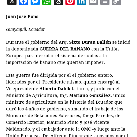
X
F
M
W
T
P
L
E
P
C
a
e
h
h
i
i
m
r
o
Juan José Pons
c
s
a
r
n
n
a
i
p
e
s
t
e
t
k
i
n
y
Guayaquil, Ecuador
b
e
s
a
e
e
l
t
L
Durante el gobierno del Arq.
Sixto Duran Ballén
se inició
o
n
A
d
r
d
i
la denominada
GUERRA DEL BANANO
con la Unión
o
g
p
s
e
I
n
Europea para derrotar el sistema de cuotas a la
importación de banano que querían imponer.
k
e
p
s
n
k
r
t
Esta guerra fue dirigida por el el gobierno entero,
liderados por el Presidente mismo, quien encargó al
Vicepresidente
Alberto Dahik
la tarea, y junto con el
Ministro de Agricultura, Ing.
Mariano González
, único
ministro de agricultura en la historia del Ecuador que
duró los 4 años de gobierno, sumando el trabajo de los
Ministros de Relaciones Exteriores, Diego Paredes; de
Comercio Exterior, Mauricio Pinto y José Vicente
Maldonado, y el embajador ante la OMC -y luego ante la
Unión Europea- Dr. Alfredo Pinoargote, apoyados por el