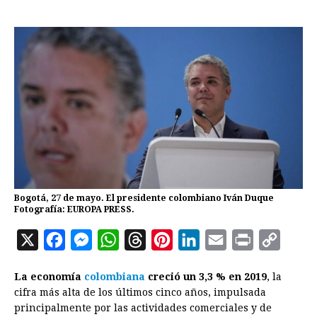
Bogotá, 27 de mayo. El presidente colombiano Iván Duque
Fotografía: EUROPA PRESS.
X
F
M
W
T
P
L
E
P
C
a
e
h
h
i
i
m
r
o
La economía
colombiana
creció un 3,3 % en 2019
, la
c
s
a
r
n
n
a
i
p
cifra más alta de los últimos cinco años, impulsada
e
s
t
e
t
k
i
n
y
principalmente por las actividades comerciales y de