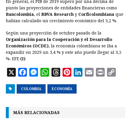
En general, el PIB de 2019 superó por una décima de
punto las proyecciones de entidades financieras como
Bancolombia
, el
BBVA Research
y
Corficolombiana
que
habían calculado un crecimiento económico del 3,2 %.
Según una proyección de octubre pasado de la
Organización para la Cooperación y el Desarrollo
Económicos (OCDE)
, la economía colombiana se iba a
expandir en 2029 un 3,4 % y este año puede llegar al 3,5
%. EFE
(I)
X
F
M
W
T
P
L
E
P
C
a
e
h
h
i
i
m
r
o
COLOMBIA
c
s
a
ECONOMÍA
r
n
n
a
i
p
e
s
t
e
t
k
i
n
y
b
e
s
a
e
e
l
t
L
MÁS RELACIONADAS
o
n
A
d
r
d
i
o
g
p
s
e
I
n