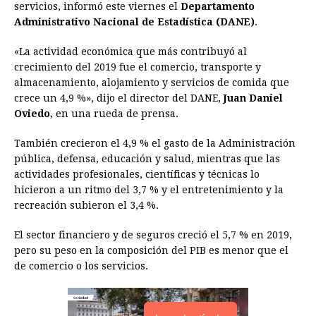
servicios, informó este viernes el
b
e
s
a
e
Departamento
e
l
t
L
Administrativo Nacional de Estadística (DANE)
.
o
n
A
d
r
d
i
o
g
p
s
e
I
n
«La actividad económica que más contribuyó al
crecimiento del 2019 fue el comercio, transporte y
k
e
p
s
n
k
almacenamiento, alojamiento y servicios de comida que
r
t
crece un 4,9 %», dijo el director del DANE,
Juan Daniel
Oviedo
, en una rueda de prensa.
También crecieron el 4,9 % el gasto de la Administración
pública, defensa, educación y salud, mientras que las
actividades profesionales, científicas y técnicas lo
hicieron a un ritmo del 3,7 % y el entretenimiento y la
recreación subieron el 3,4 %.
El sector financiero y de seguros creció el 5,7 % en 2019,
pero su peso en la composición del PIB es menor que el
de comercio o los servicios.