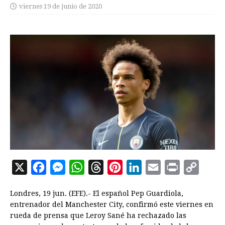
viernes 19 de junio de 2020
X
F
M
W
T
P
L
E
P
C
a
e
h
h
i
i
m
r
o
Londres, 19 jun. (EFE).- El español Pep Guardiola,
c
s
a
r
n
n
a
i
p
entrenador del Manchester City, confirmó este viernes en
e
s
t
e
t
k
i
n
y
rueda de prensa que Leroy Sané ha rechazado las