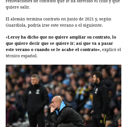
renovaciones de contrato que le ha ofrecido el club y que
b
e
s
a
e
e
l
t
L
quiere salir.
o
n
A
d
r
d
i
o
g
p
s
e
I
n
El alemán termina contrato en junio de 2021 y, según
Guardiola, podría irse este verano o el siguiente.
k
e
p
s
n
k
r
t
«
Leroy ha dicho que no quiere ampliar su contrato, lo
que quiere decir que se quiere ir; así que va a pasar
este verano o cuando se le acabe el contrato»,
explicó el
técnico español.