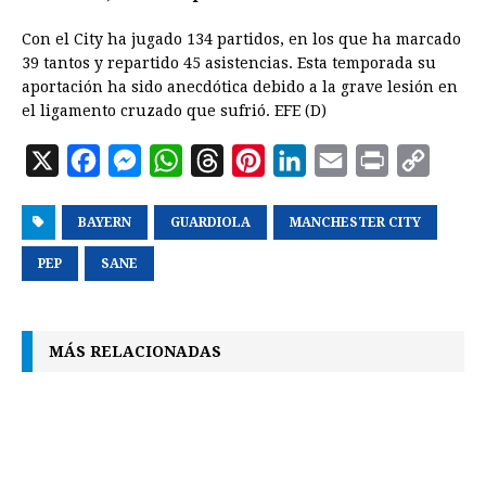
Con el City ha jugado 134 partidos, en los que ha marcado
39 tantos y repartido 45 asistencias. Esta temporada su
aportación ha sido anecdótica debido a la grave lesión en
el ligamento cruzado que sufrió. EFE (D)
X
F
M
W
T
P
L
E
P
C
a
e
h
h
i
i
m
r
o
BAYERN
c
s
GUARDIOLA
a
r
n
MANCHESTER CITY
n
a
i
p
e
s
t
e
t
k
i
n
y
PEP
SANE
b
e
s
a
e
e
l
t
L
o
n
A
d
r
d
i
MÁS RELACIONADAS
o
g
p
s
e
I
n
k
e
p
s
n
k
r
t