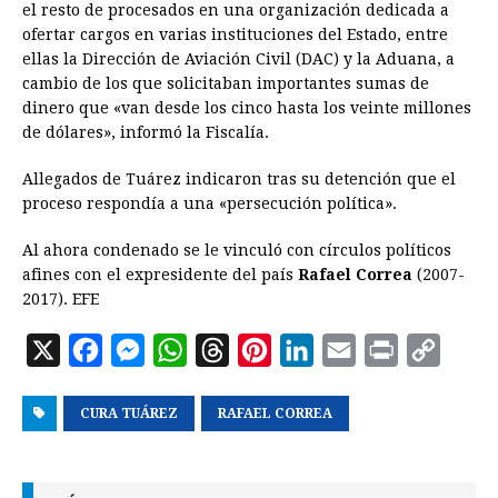
el resto de procesados en una organización dedicada a
ofertar cargos en varias instituciones del Estado, entre
ellas la Dirección de Aviación Civil (DAC) y la Aduana, a
cambio de los que solicitaban importantes sumas de
dinero que «van desde los cinco hasta los veinte millones
de dólares», informó la Fiscalía.
Allegados de Tuárez indicaron tras su detención que el
proceso respondía a una «persecución política».
Al ahora condenado se le vinculó con círculos políticos
afines con el expresidente del país
Rafael Correa
(2007-
2017). EFE
X
F
M
W
T
P
L
E
P
C
a
e
h
h
i
i
m
r
o
CURA TUÁREZ
c
s
a
RAFAEL CORREA
r
n
n
a
i
p
e
s
t
e
t
k
i
n
y
b
e
s
a
e
e
l
t
L