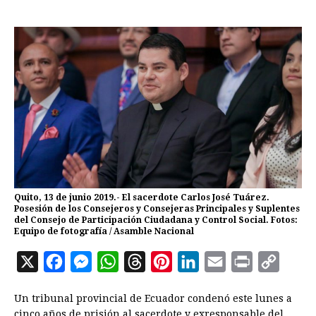
Quito, 13 de junio 2019.- El sacerdote Carlos José Tuárez.
Posesión de los Consejeros y Consejeras Principales y Suplentes
del Consejo de Participación Ciudadana y Control Social. Fotos:
Equipo de fotografía / Asamble Nacional
X
F
M
W
T
P
L
E
P
C
a
e
h
h
i
i
m
r
o
Un tribunal provincial de Ecuador condenó este lunes a
c
s
a
r
n
n
a
i
p
cinco años de prisión al sacerdote y exresponsable del