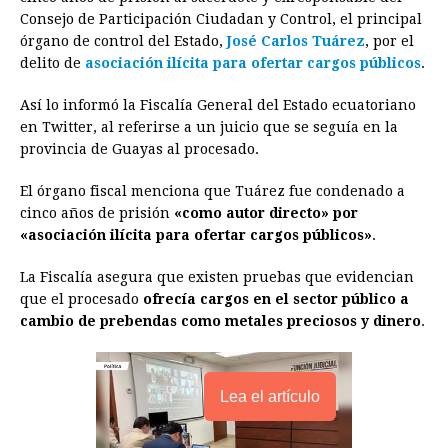
e
s
t
e
t
k
i
n
y
Consejo de Participación Ciudadan y Control, el principal
órgano de control del Estado,
b
e
s
a
José Carlos Tuárez
e
e
l
t
, por el
L
delito de
asociación ilícita para ofertar cargos públicos
.
o
n
A
d
r
d
i
o
g
p
s
e
I
n
Así lo informó la Fiscalía General del Estado ecuatoriano
en Twitter, al referirse a un juicio que se seguía en la
k
e
p
s
n
k
provincia de Guayas al procesado.
r
t
El órgano fiscal menciona que Tuárez fue condenado a
cinco años de prisión
«como autor directo» por
«asociación ilícita para ofertar cargos públicos»
.
La Fiscalía asegura que existen pruebas que evidencian
que el procesado
ofrecía cargos en el sector público a
cambio de prebendas como metales preciosos y dinero
.
Lea el artículo