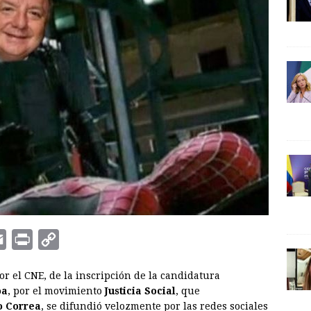
E
P
C
m
r
o
r el CNE, de la inscripción de la candidatura
a
i
p
oa
, por el movimiento
Justicia Social
, que
i
n
y
o Correa
, se difundió velozmente por las redes sociales