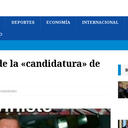
DEPORTES
ECONOMÍA
INTERNACIONAL
O
e la «candidatura» de
R
enimiento