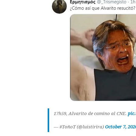
17h59, Alvarito de camino al CNE.
pic
— #ToñoT (@luistirira)
October 7, 202