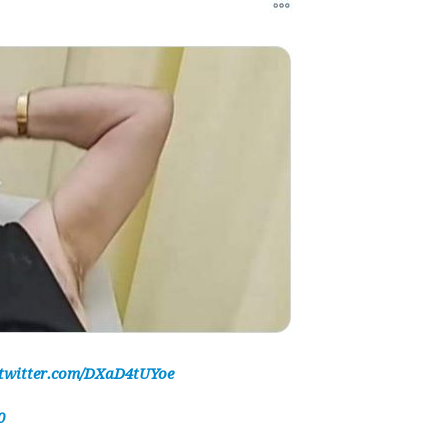
.twitter.com/DXaD4tUYoe
0