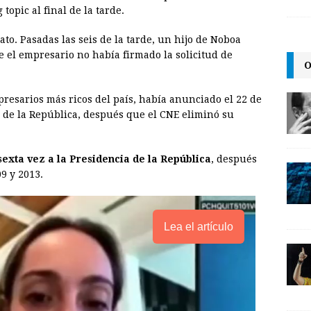
topic al final de la tarde.
l
t
L
i
o. Pasadas las seis de la tarde, un hijo de Noboa
n
e el empresario no había firmado la solicitud de
O
k
presarios más ricos del país, había anunciado el 22 de
a de la República, después que el CNE eliminó su
exta vez a la Presidencia de la República
, después
9 y 2013.
Lea el artículo