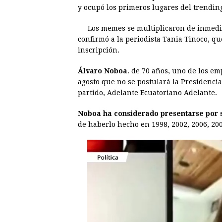
y ocupó los primeros lugares del trending 
b
e
s
a
e
e
o
n
A
d
r
d
Los memes se multiplicaron de inmediat
o
g
p
s
e
I
confirmó a la periodista Tania Tinoco, qu
inscripción.
k
e
p
s
n
r
t
Álvaro Noboa
. de 70 años, uno de los em
agosto que no se postulará la Presidenci
partido, Adelante Ecuatoriano Adelante.
Noboa ha considerado presentarse por s
de haberlo hecho en 1998, 2002, 2006, 200