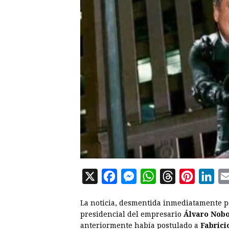
X
F
M
W
T
P
L
a
e
h
h
i
i
La noticia, desmentida inmediatamente po
c
s
a
r
n
n
presidencial del empresario
Álvaro Nob
e
s
t
e
t
k
anteriormente había postulado a
Fabrici