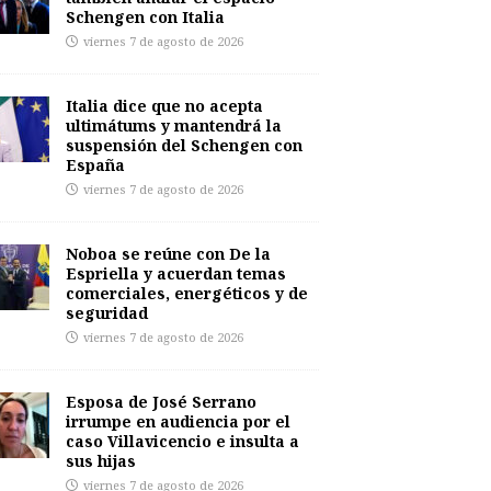
Schengen con Italia
viernes 7 de agosto de 2026
Italia dice que no acepta
ultimátums y mantendrá la
suspensión del Schengen con
España
viernes 7 de agosto de 2026
Noboa se reúne con De la
Espriella y acuerdan temas
comerciales, energéticos y de
seguridad
viernes 7 de agosto de 2026
Esposa de José Serrano
irrumpe en audiencia por el
caso Villavicencio e insulta a
sus hijas
viernes 7 de agosto de 2026