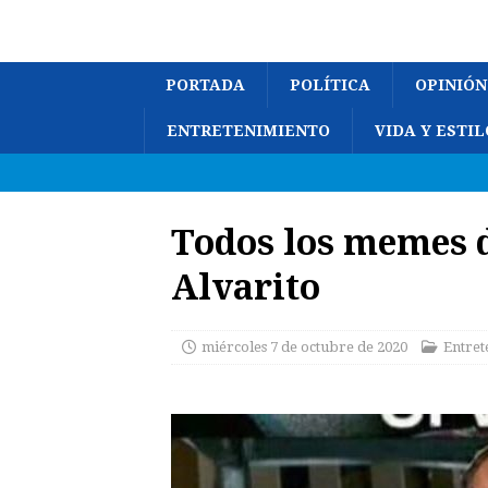
PORTADA
POLÍTICA
OPINIÓN
ENTRETENIMIENTO
VIDA Y ESTIL
Todos los memes d
Alvarito
miércoles 7 de octubre de 2020
Entret